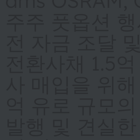
ams OSRAM,
주주 풋옵션 행
전 자금 조달 및
전환사채 1.5억
사 매입을 위해 
억 유로 규모의
발행 및 견실한