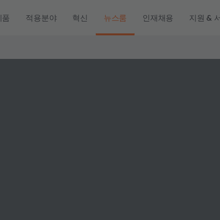
제품
적용분야
혁신
뉴스룸
인재채용
지원 & 