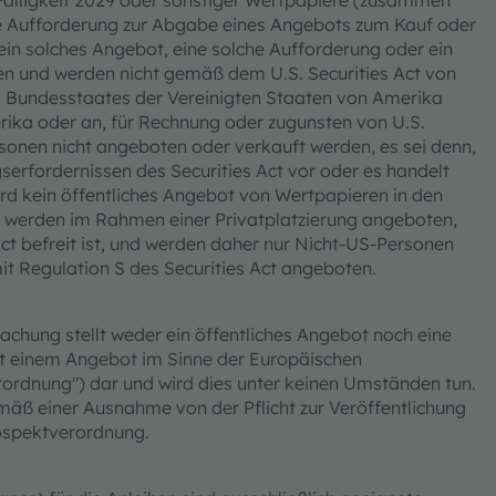
Fälligkeit 2029 oder sonstiger Wertpapiere (zusammen
ine Aufforderung zur Abgabe eines Angebots zum Kauf oder
 ein solches Angebot, eine solche Aufforderung oder ein
en und werden nicht gemäß dem U.S. Securities Act von
es Bundesstaates der Vereinigten Staaten von Amerika
erika oder an, für Rechnung oder zugunsten von U.S.
rsonen nicht angeboten oder verkauft werden, es sei denn,
serfordernissen des Securities Act vor oder es handelt
wird kein öffentliches Angebot von Wertpapieren in den
 werden im Rahmen einer Privatplatzierung angeboten,
Act befreit ist, und werden daher nur Nicht-US-Personen
t Regulation S des Securities Act angeboten.
chung stellt weder ein öffentliches Angebot noch eine
t einem Angebot im Sinne der Europäischen
ordnung") dar und wird dies unter keinen Umständen tun.
mäß einer Ausnahme von der Pflicht zur Veröffentlichung
ospektverordnung.