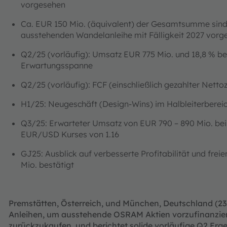
vorgesehen
Ca. EUR 150 Mio. (äquivalent) der Gesamtsumme sind 
ausstehenden Wandelanleihe mit Fälligkeit 2027 vor
Q2/25 (vorläufig): Umsatz EUR 775 Mio. und 18,8 % b
Erwartungsspanne
Q2/25 (vorläufig): FCF (einschließlich gezahlter Netto
H1/25: Neugeschäft (Design-Wins) im Halbleiterbereich
Q3/25: Erwarteter Umsatz von EUR 790 – 890 Mio. bei 
EUR/USD Kurses von 1.16
GJ25: Ausblick auf verbesserte Profitabilität und frei
Mio. bestätigt
Premstätten, Österreich, und München, Deutschland (23.
Anleihen, um ausstehende OSRAM Aktien vorzufinanzier
zurückzukaufen, und berichtet solide vorläufige Q2 Erg