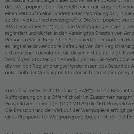
Schuldverschreibungen über 350 Millionen US-Dollar mit 
die „Wertpapiere“) dar. Sie stellt auch kein Angebot, ke
einen Verkauf in einer anderen Rechtsordnung dar, in der
solcher Verkauf rechtswidrig wäre. Die Wertpapiere wurd
1933 ("Securities Act") oder den Wertpapiergesetzen ein
registriert und dürfen in den Vereinigten Staaten von Am
Personen (wie in Regulation S definiert) oder anderen Pe
es liegt eine anwendbare Befreiung von den Registrierung
sich um eine Transaktion, die diesen nicht unterliegt. Es 
Vereinigten Staaten von Amerika geben. Die Wertpapiere
die von den Registrierungserfordernissen des Securities 
außerhalb der Vereinigten Staaten in Übereinstimmung mi
Europäischer Wirtschaftsraum ("EWR") - Diese Bekanntma
Aufforderung an die Öffentlichkeit im Zusammenhang mi
Prospektverordnung (EU) 2017/1129 (die "EU-Prospektver
Die Emission und der Verkauf der Wertpapiere erfolgt ge
eines Prospekts für Wertpapierangebote nach der EU-Pr