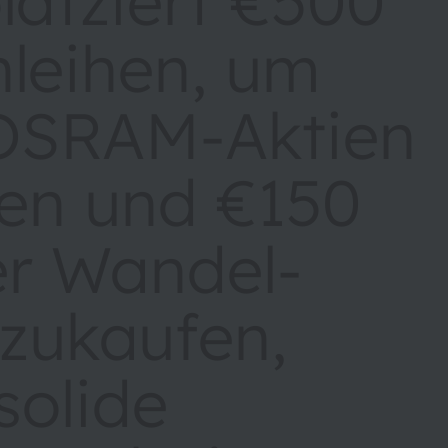
atziert €500
nleihen, um
OSRAM-Aktien
ren und €150
er Wandel-
kzukaufen,
solide