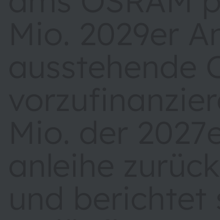
ams OSRAM pl
Mio. 2029er A
ausstehende 
vorzufinanzie
Mio. der 2027
anleihe zurüc
und berichtet 