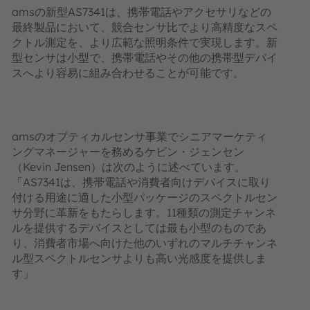
ams
の新型
AS7341
は、携帯電話やアクセサリなどの
最終製品において、競合センサ比でより高精度なスペ
クトル測定を、より広範な照明条件で実現します。新
型センサは小型で、携帯電話やその他の携帯型デバイ
スへより容易に組み合わせることが可能です。
ams
のオプティカルセンサ事業でシニアマーケティ
ングマネージャーを務めるケビン・ジェンセン
（
Kevin Jensen
）は次のように述べています。
「
AS7341
は、携帯電話や消費者向けデバイスに取り
付ける用途に適した小型パッケージのスペクトルセン
サ分野に革新をもたらします。
11
種類の測定チャンネ
ルを提供するデバイスとしては最も小型のものであ
り、消費者市場へ向けた他のいずれのマルチチャンネ
ル型スペクトルセンサよりも高い光感度を提供しま
す」