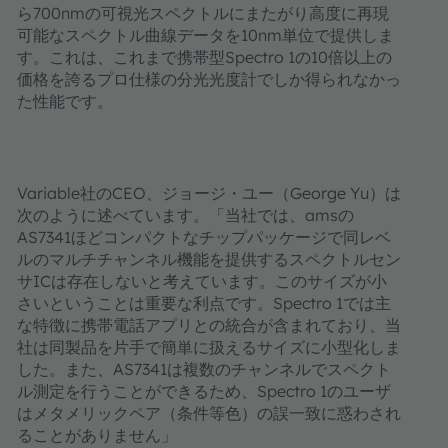
ら
700nm
の可視光スペクトルにまたがり高度に再現
可能なスペクトル曲線データを
10nm
単位で提供しま
す。これは、これまで携帯型
Spectro 1
の
10
倍以上の
価格を誇るプロ仕様の分光光度計でしか得られなかっ
た性能です。
Variable
社の
CEO
、ジョージ・ユー（
George Yu
）は
次のように述べています。「当社では、
ams
の
AS7341
ほどコンパクトなチップパッケージで同レベ
ルのマルチチャンネル機能を提供するスペクトルセン
サ
IC
は存在しないと考えています。このサイズが小
さいということは重要な利点です。
Spectro 1
では主
な特徴に携帯電話アプリとの統合が含まれており、当
社は同製品を片手で簡単に扱えるサイズに小型化しま
した。また、
AS7341
は複数のチャンネルでスペクト
ル測定を行うことができるため、
Spectro 1
のユーザ
はメタメリックペア（条件等色）の誤一致に惑わされ
ることがありません」