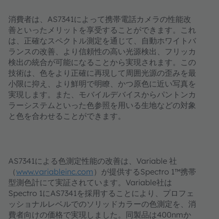
消費者は、
AS7341
によって携帯電話カメラの性能改
善といったメリットを享受することができます。これ
は、正確なスペクトル測定を通じて、自動ホワイトバ
ランスの改善、より信頼性の高い光源検出、フリッカ
検出の統合が可能になることから実現されます。この
技術は、色をより正確に再現して周囲光源の歪みを最
小限に抑え、より鮮明で明瞭、かつ原色に近い写真を
実現します。また、モバイルデバイスからパントンカ
ラーシステムといった色参照を用いる生地などの対象
と色を合わせることができます。
AS7341
による色測定性能の改善は、
Variable
社
（
www.variableinc.com
）が提供する
Spectro 1
™携帯
型測色計にて実証されています。
Variable
社は
Spectro 1
に
AS7341
を採用することにより、プロフェ
ッショナルレベルでのソリッドカラーの色測定を、消
費者向けの価格で実現しました。同製品は
400nm
か