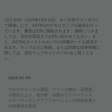
CES 2019
（
2019
年
1
月
8-11
日、ネバダ州ラスベガスに
て開催）にて、
AS7341
のデモとサンプル提供を行っ
ています。量産は
2
月に開始されます。
価格につきま
しては、当社代理店までお問い合わせください。
ま
た、
AS7341
スペクトルセンサの評価ボードも提供さ
れます。サンプルのご依頼、または詳細な技術情報に
関しては、当社ウェブサイト
AS7341
をご覧くださ
い。
2019-01-09
マルチチャンネル測定、フリッカ検出、高感度、
小型化により、色分析、自動ホワイトバランス、
カラーマッチングアプリケーションの性能改善と
付加価値を提供