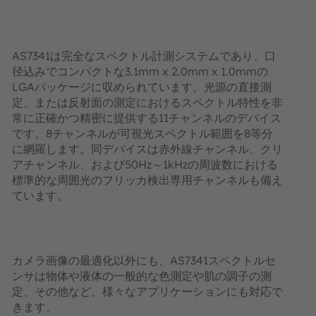
AS7341
は完全なスペクトル計測システムであり、口
径込みでコンパクトな
3.1mm x 2.0mm x 1.0mm
の
LGA
パッケージに収められています。光源の直接測
定、または反射面の測定におけるスペクトル特性を非
常に正確かつ精密に提供する
11
チャンネルのデバイス
です。
8
チャンネルが可視光スペクトル範囲を
8
等分
に網羅します。同デバイスは赤外線チャンネル、クリ
アチャンネル、および
50Hz
～
1kHz
の周波数における
標準的な周囲光のフリッカ検出専用チャンネルも備え
ています。
カメラ画像の最適化以外にも、
AS7341
スペクトルセ
ンサは物体や液体の一般的な色測定や肌の調子の測
定、その他など、様々なアプリケーションにも対応で
きます。