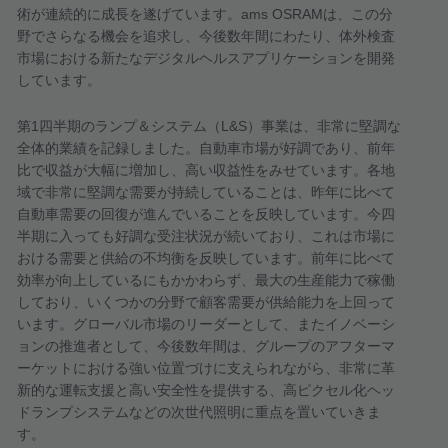
術が連続的に成長を遂げています。
ams OSRAM
は、この分
野でさらなる機会を追求し、今後数年間にわたり、体外検査
市場における新たなデジタルヘルスアプリケーションを開発
しています。
第
1
四半期のランプ＆システム（
L&S
）事業は、非常に堅調な
全体的業績を記録しました。自動車市場が好調であり、前年
比で収益が大幅に増加し、高い収益性をみせています。各地
域で非常に堅調な需要が持続していることは、昨年に比べて
自動車需要の回復が進んでいることを反映しています。今四
半期に入っても好調な受注状況が続いており、これは市場に
おける需要と供給の不均衡を反映しています。前年に比べて
効率が向上しているにもかかわらず、最大の生産能力で稼働
しており、いくつかの分野で顧客需要が供給能力を上回って
います。グローバル市場のリーダーとして、またイノベーシ
ョンの推進者として、今後数年間は、グループのアフターマ
ーケットにおける強い位置づけに支えられながら、非常に革
新的な運転支援と高い安全性を提供する、高ピクセル化ヘッ
ドランプシステムなどの次世代照明に重点を置いていきま
す。