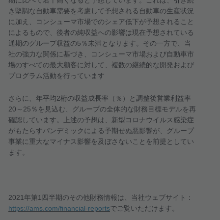
期に比べて若干高くなると予想しています。これは、引き続
き堅調な自動車需要を考慮して予想される自動車の生産状況
に加え、コンシューマ市場でのシェア低下が予想されること
によるもので、後者の純収益への影響は現在予想されている
通期のグループ収益の
5
％未満となります。その一方で、当
社の強力な関係に基づき、コンシューマ市場および自動車市
場のすべての最大顧客に対して、複数の継続的な開発および
プログラム活動を行っています
さらに、年平均
2
桁の収益成長率（％）と調整後営業利益率
20
～
25
％を見込む、グループの全体的な財務目標モデルを再
確認しています。上述の予想は、新型コロナウイルス感染症
がもたらすパンデミックによる予期せぬ悪影響が、グループ
事業に重大なマイナス影響を及ぼさないことを前提としてい
ます。
2021
年第
1
四半期のその他財務情報は、当社ウェブサイト：
https://ams.com/financial-reports
でご覧いただけます。