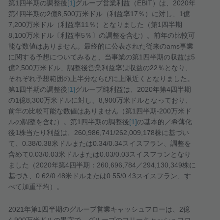
第
1
四半期の調整後
[1]
グループ営業利益（
EBIT
）は、
2020
年
第
4
四半期の
2
億
8,500
万米ドル（利益率
17
％）に対し、
1
億
7,200
万米ドル（利益率
11
％）となりました（第
1
四半期
8,100
万米ドル〔利益率
5
％〕の調整を含む）。前年の比較可
能な数値はありません。最終的に公表された従来の
ams
事業
に関する予想についてみると、当事業の第
1
四半期の収益は
5
億
2,500
万米ドル、調整後営業利益率は収益の
22
％となり、
それぞれ予想範囲の上半分ならびに上限近くとなりました。
第
1
四半期の調整後
[1]
グループ純利益は、
2020
年第
4
四半期
の
1
億
8,300
万米ドルに対し、
8,900
万米ドルとなっており、
前年の比較可能な数値はありません（第
1
四半期
-200
万米ド
ルの調整を含む）。第
1
四半期の調整後
[1]
の基本的／希薄化
後
1
株当たり利益は、
260,986,741/262,009,178
株に基づい
て、
0.38/0.38
米ドルまたは
0.34/0.34
スイスフラン、調整を
含めて
0.03/0.03
米ドルまたは
0.03/0.03
スイスフランとなり
ました（
2020
年第
4
四半期：
260,696,784
／
294,130,349
株に
基づき、
0.62/0.48
米ドルまたは
0.55/0.43
スイスフラン、す
べて加重平均）。
2021
年第
1
四半期のグループ営業キャッシュフローは、
2
億