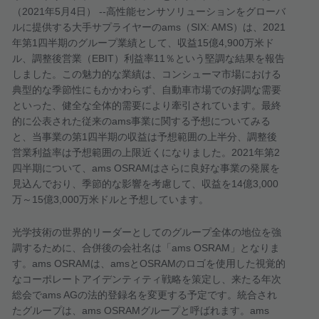
（
2021
年
5
月
4
日）
--
高性能センサソリューションをグローバ
ルに提供する大手サプライヤーの
ams
（
SIX: AMS
）は、
2021
年第
1
四半期のグループ業績として、収益
15
億
4,900
万米ド
ル、調整後営業（
EBIT
）利益率
11
％という堅調な結果を報告
しました。この魅力的な業績は、コンシューマ市場における
典型的な季節性にもかかわらず、自動車市場での好調な需要
といった、健全な全体的需要により牽引されています。最終
的に公表された従来の
ams
事業に関する予想についてみる
と、当事業の第
1
四半期の収益は予想範囲の上半分、調整後
営業利益率は予想範囲の上限近くになりました。
2021
年第
2
四半期について、
ams OSRAM
はさらに良好な事業の発展を
見込んでおり、季節的な影響を考慮して、収益を
14
億
3,000
万～
15
億
3,000
万米ドルと予想しています
。
光学技術の世界的リーダーとしてのグループ全体の地位を強
調するために、合併後の会社名は「
ams OSRAM
」となりま
す。
ams OSRAM
は、
ams
と
OSRAM
のロゴを使用した視覚的
なコーポレートアイデンティティ戦略を策定し、来たる年次
総会で
ams AG
の法的登録名を変更する予定です。統合され
たグループは、
ams OSRAM
グループと呼ばれます。
ams