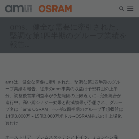
ams、健全な需要に牽引された、
堅調な第1四半期のグループ業績を
報告...
ams
は、健全な需要に牽引された、堅調な第
1
四半期のグル
ープ業績を報告。従来の
ams
事業の収益は予想範囲の上半
分、調整後営業利益率が予想範囲の上限近くに
--
完全統合が
進行中。高い総シナジー効果と削減効果が予想され、グルー
プ名は「
ams OSRAM
」へ
--
第
2
四半期のグループ予想収益は
14
億
3,000
万～
15
億
3,000
万米ドル
--OSRAM
株式の非上場化
買付け
オーストリア、プレムスタッテンとドイツ、ミュンヘン発