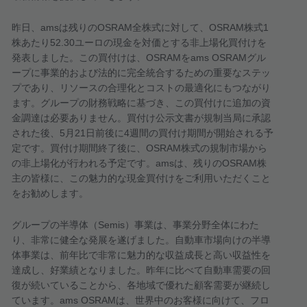
昨日、
ams
は残りの
OSRAM
全株式に対して、
OSRAM
株式
1
株あたり
52.30
ユーロの現金を対価とする非上場化買付けを
発表しました。この買付けは、
OSRAM
を
ams OSRAM
グル
ープに事業的および法的に完全統合するための重要なステッ
プであり、リソースの合理化とコストの最適化にもつながり
ます。グループの財務戦略に基づき、この買付けに追加の資
金調達は必要ありません。買付け公示文書が規制当局に承認
された後、
5
月
21
日前後に
4
週間の買付け期間が開始される予
定です。買付け期間終了後に、
OSRAM
株式の規制市場から
の非上場化が行われる予定です。
ams
は、残りの
OSRAM
株
主の皆様に、この魅力的な現金買付けをご利用いただくこと
をお勧めします。
グループの半導体（
Semis
）事業は、事業分野全体にわた
り、非常に健全な発展を遂げました。自動車市場向けの半導
体事業は、前年比で非常に魅力的な収益成長と高い収益性を
達成し、好業績となりました。昨年に比べて自動車需要の回
復が続いていることから、各地域で優れた顧客需要が継続し
ています。
ams OSRAM
は、世界中のお客様に向けて、フロ