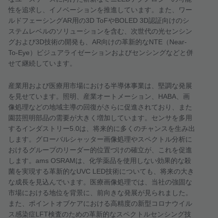
性を追求し、イノベーションを推進しています。また、ワー
ルドフェーシング
AR
用の
3D ToF
や
BOLED 3D
認証向けのシ
ステムレベルのソリューションを含む、次世代の光センシン
グおよび
3D
技術の開発も、
AR
向けの革新的な
NTE
（
Near-
To-Eye
）ビジュアライゼーションおよびセンシングなどと併
せて継続しています。
産業用および医療用市場における半導体事業は、堅調な発展
を見せています。照明、産業オートメーション、
HABA
、画
像処理などの地域主導の回復がさらに促進されており、また
園芸照明部品の需要が大きく増加しています。センサを多用
するインダストリー
5.0
は、将来的に多くのチャンスを生み出
します。グローバルシャッター画像処理やスペクトル分析に
おけるグループのリーダー的位置づけの確立が、これを促進
します。
ams OSRAM
は、化学薬品を使用しない効果的な殺
菌を実現する革新的な
UVC LED
技術についても、将来の大き
な成長を見込んでいます。医療画像処理では、当社の強固な
市場における地位を背景に、前向きな発展が見られました。
また、ポイントオブケアにおける高精度の新型コロナウイル
ス感染症
LFT
検査のための革新的なスペクトルセンシング技