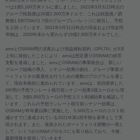
4,900
万米ドルの黒字で、グループのフリーキャッシュフロ
ーは
1
億
5,100
万米ドルに達しました。
2021
年
3
月
31
日時点の
グループ純負債は
20
億
2,300
万米ドルで、これは純負債／調
整後
1 EBITDA
の
1.7
倍のグループレバレッジに相当し、予想
を上回っています。
2021
年
3
月
31
日時点の現金および現金同
等物は、
2020
年末から変わらず
19
億
2,900
万米ドルでした。
ams
と
OSRAM
間の支配および損益移転契約（
DPLTA
）が
3
月
上旬に発効したことにより、
ams
は想定通り
OSRAM
の経営
支配を達成しました。
ams
と
OSRAM
の事業統合は、新しい
グループ組織の導入、シナジー効果の創出、グループ事業ポ
ートフォリオの最適化を行うための複数のプログラムを通じ
て、現在本格的に進められています。
ams
は、前回発表した
3
年間の予想ランレート税引前シナジー効果
3
億ユーロから増
加して、
3
億
5,000
万ユーロの予想コスト削減効果を確認して
います。これらの予想ランレート税引前シナジー効果は、
OSRAM
が昨年夏以降に実施した、
5,000
万ユーロのコスト削
減がすでに達成されている
2021
年第
1
四半期を基準として実
現されます。また、発表されたポートフォリオ調整の一環と
して、いくつかの
M&A
プロセスにも取り組んでおり、今後、
最新情報を提供していきます。