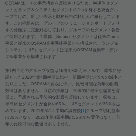
OSRAM
は、その事業構造を反映させるため、半導体セグメ
ントとランプ＆システムセグメントの
2
つを有する統合グル
ープ向けの、新しい表示と財務報告の枠組みに移行していま
す。この枠組みは、グループのソリューションポートフォリ
オの分類法に完全対応しており、グループのセグメント報告
に使用されます。半導体（
Semis
）セグメントは従来の
ams
事業と従来の
OSRAM
光半導体事業から構成され、ランプ＆
システム（
L&S
）セグメントは従来の
OSRAM
自動車・デジ
タル事業から構成されます。
第
1
四半期のグループ収益は
15
億
4,900
万米ドルで、非常に好
調だった
2020
年第
4
四半期に比べ、前四半期比で
9
％の減少と
なりました。
OSRAM
の買収に伴い、比較可能な前年の財務
数値はありません。収益の推移は、全体的に健全な需要を背
景に、予想される季節的な影響を反映しています。収益は、
半導体セグメントが全体の
65
％、
L&S
セグメントが
35
％を占
めています。
2021
年第
1
四半期の調整後
[1]
グループ総利益率
は
35
％となり、
2020
年第
4
四半期の
35
％から変化はなく、前
年の比較可能な数値はありません。