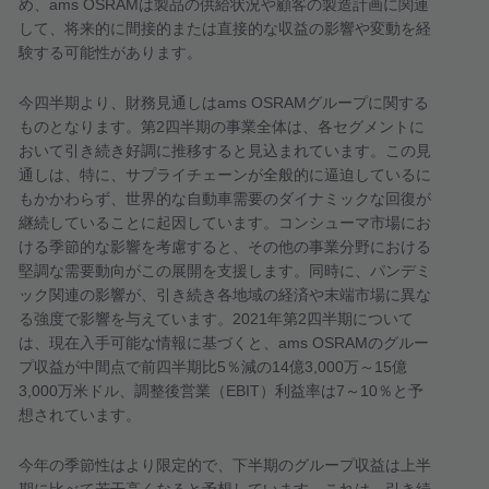
め、
ams OSRAM
は製品の供給状況や顧客の製造計画に関連
して、将来的に間接的または直接的な収益の影響や変動を経
験する可能性があります。
今四半期より、財務見通しは
ams OSRAM
グループに関する
ものとなります。第
2
四半期の事業全体は、各セグメントに
おいて引き続き好調に推移すると見込まれています。この見
通しは、特に、サプライチェーンが全般的に逼迫しているに
もかかわらず、世界的な自動車需要のダイナミックな回復が
継続していることに起因しています。コンシューマ市場にお
ける季節的な影響を考慮すると、その他の事業分野における
堅調な需要動向がこの展開を支援します。同時に、パンデミ
ック関連の影響が、引き続き各地域の経済や末端市場に異な
る強度で影響を与えています。
2021
年第
2
四半期について
は、現在入手可能な情報に基づくと、
ams OSRAM
のグルー
プ収益が中間点で前四半期比
5
％減の
14
億
3,000
万～
15
億
3,000
万米ドル、調整後営業（
EBIT
）利益率は
7
～
10
％と予
想されています。
今年の季節性はより限定的で、下半期のグループ収益は上半