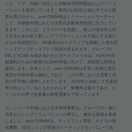
ント、リア、内装に対応した自動車用照明部品およびソリュ
ーションを提供しています。車両の
LED
化が進む中でその恩
恵を受けながら、
ams OSRAM
はイノベーションリーダーと
して、今後数年間にわたり次世代自動車用照明に注力してい
きます。これには、ドライバーを支援し、路上の安全性を向
上するための全く新しいアプリケーションを可能にする高ピ
クセル化前照灯や、
AR
統合のロードマップを搭載した進化型
ヘッドアップディスプレイ技術が含まれます。グループの
EEL
と
VCSEL
を組み合わせたポートフォリオは、
ADAS
や自
動運転のための将来の
LIDAR
市場に向けて、高性能な照明を
提供します。全体として、
ams OSRAM
は非常に好調な受注
状況が今四半期も継続しており、この分野における需要と供
給の不均衡に後押しされています。
2020
年と比較して生産効
率が向上しているにもかかわらず、稼働率は最大であり、い
くつかの分野で生産量が顧客需要を下回っています。
コンシューマ市場における半導体事業は、グループの一連の
光学センシングソリューションが牽引し、健全な業績を達成
しました。
ams OSRAM
は、ディスプレイ管理、カメラの強
化機能、
3D
センシング技術のリーディングカンパニーであ