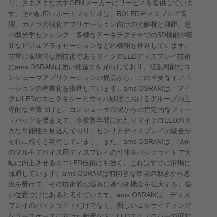
り、さまざまな大手
OEM
メーカーにサービスを提供していま
す。その幅広いポートフォリオは、
BOLED
ディスプレイ管
理、カメラの強化アプリケーション向けの光解析と測距、超
小型光学センシング、多様なアーキテクチャでの
3D
機能や斬
新なビジュアライゼーションなどの機能を推進しています。
非常に破壊的な新技術であるマイクロ
LED
ディスプレイ技術
に
ams OSRAM
は強い推進力を見出しており、拡張可能なコ
ンシューマアプリケーションの観点から、この重要なイノベ
ーションの産業化を推進しています。
ams OSRAM
は、マイ
クロ
LED
のエピタキシーとウェハ処理におけるグループの主
導的な位置づけと、コンシューマ市場からの肯定的なフィー
ドバックを踏まえて、今後数年間にわたりマイクロ
LED
の大
きな可能性を見込んでおり、センサとディスプレイの統合が
それに続くと期待しています。また、
ams OSRAM
は、現在
のマルチデバイス用ディスプレイの性能をバックライトで大
幅に向上させるミニ
LED
技術にも強く、これはすでに市場に
流通しています。
ams OSRAM
は前向きな市場の動きから恩
恵を受けて、その技術的な強みに基づき機会を拡大する、強
い位置づけにあると考えています。
ams OSRAM
は、ディス
プレイのバックライトだけでなく、新しいエキサイティング
なユースケースに向けた斬新なミニ
LED
テクノロジーの可能