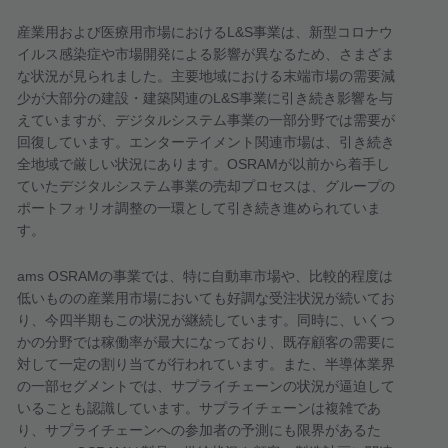
産業用および医療用市場における
L&S
事業は、新型コロナウ
イルス感染症や市場開発による影響が異なるため、さまざま
な状況が見られました。主要地域における末端市場の需要減
少が大部分の建設・建築関連の
L&S
事業に引き続き影響を与
えていますが、デジタルシステム事業の一部分野では需要が
回復しています。エンターテイメント関連市場は、引き続き
全地域で厳しい状況にあります。
OSRAM
が以前から着手し
ていたデジタルシステム事業の売却プロセスは、グループの
ポートフォリオ調整の一環として引き続き進められていま
す。
ams OSRAM
の事業では、特に自動車市場や、比較的程度は
低いものの産業用市場においても好調な受注状況が続いてお
り、今四半期もこの状況が継続しています。同時に、いくつ
かの分野では稼働率が最大になっており、既存顧客の需要に
対して一定の割り当てが行われています。また、半導体業界
の一部セグメントでは、サプライチェーンの状況が逼迫して
いることも認識しています。サプライチェーンは複雑であ
り、サプライチェーンへの参加者の予測にも限界があるた