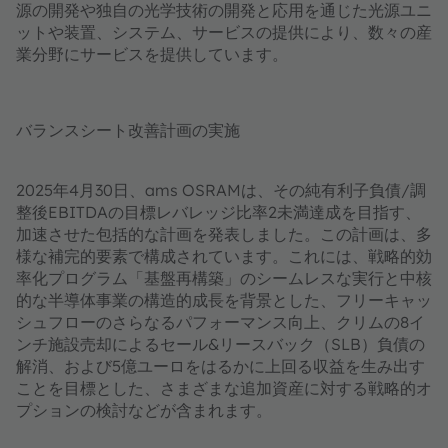
源の開発や独自の光学技術の開発と応用を通じた光源ユニ
ットや装置、システム、サービスの提供により、数々の産
業分野にサービスを提供しています。
バランスシート改善計画の実施
2025年4月30日、ams OSRAMは、その純有利子負債/調
整後EBITDAの目標レバレッジ比率2未満達成を目指す、
加速させた包括的な計画を発表しました。この計画は、多
様な補完的要素で構成されています。これには、戦略的効
率化プログラム「基盤再構築」のシームレスな実行と中核
的な半導体事業の構造的成長を背景とした、フリーキャッ
シュフローのさらなるパフォーマンス向上、クリムの8イ
ンチ施設売却によるセール&リースバック（SLB）負債の
解消、および5億ユーロをはるかに上回る収益を生み出す
ことを目標とした、さまざまな追加資産に対する戦略的オ
プションの検討などが含まれます。