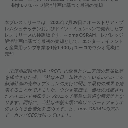
指すレバレッジ解消計画に基づく最初の売却
本プレスリリースは、2025年7月29日にオーストリア・プ
レムシュテッテンおよびドイツ・ミュンヘンで発表したプ
レスリリースの抄訳版です。-- ams OSRAM、レバレッジ
解消計画に基づく最初の売却として、エンターテイメント
と産業用ランプ事業を1億1,400万ユーロでウシオ電機に
売却
「未使用回転信用枠（RCF）の延長とシニア債の追加私募
を成功させた後、当社は本日、加速させているレバレッジ
解消計画の売却オプションの実行に関して最初の成果を発
表することができました。ウシオ電機は、当社の洗練され
たハイエンド特殊ランプのニッチ事業に最適な新天地とな
ります。同時に、当社は中核市場に向けてポートフォリオ
のさらなる合理化を進めます」と、ams OSRAMのアル
ド・カンパCEOは語っています。