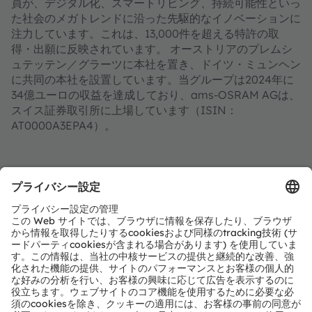
員が、デジタル化、スマートリビング、持続可能性といっ
た社会のメガトレンドに沿った先駆的なイノベーションに
注力しています。これは、13,000件を超える特許の取
得・出願に反映されています。 オーストリアのプレムシ
ュテッテン／グラーツに本社を置き、ドイツ・ミュンヘン
に共同の本社を設置しています。当グループは2024年に
34億ユーロの収益を達成しており、ams-OSRAM AGは、
スイス証券取引所に上場しています（ISIN：
AT0000A3EPA4）。
詳細情報はこちらをご覧ください：
https://ams-
osram.com/ja
amsはams-OSRAM AGの登録商標です。また、当社製品
およびサービスの多くはams OSRAM Groupの商標また
は登録商標です。ここで記載されるその他全ての企業名お
よび製品名は、各所有者の商標または登録商標である場合
があります。