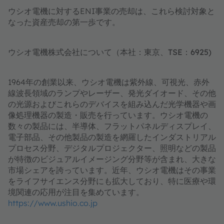
ウシオ電機に対するENI事業の売却は、これら検討対象と
なった資産売却の第一歩です。
ウシオ電機株式会社について（本社：東京、TSE：6925)
1964年の創業以来、ウシオ電機は紫外線、可視光、赤外
線波長領域のランプやレーザー、発光ダイオード、その他
の光源およびこれらのデバイスを組み込んだ光学機器や画
像処理機器の製造・販売を行っています。ウシオ電機の
数々の製品には、半導体、フラットパネルディスプレイ、
電子部品、その他製品の製造を網羅したインダストリアル
プロセス分野、デジタルプロジェクター、照明などの製品
が特徴のビジュアルイメージング分野等が含まれ、大きな
市場シェアを誇っています。近年、ウシオ電機はその事業
をライフサイエンス分野にも拡大しており、特に医療や環
境関連の応用が注目を集めています。
https://www.ushio.co.jp