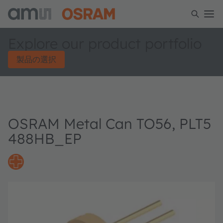
Explore our product portfolio
製品の選択
OSRAM Metal Can TO56, PLT5
488HB_EP