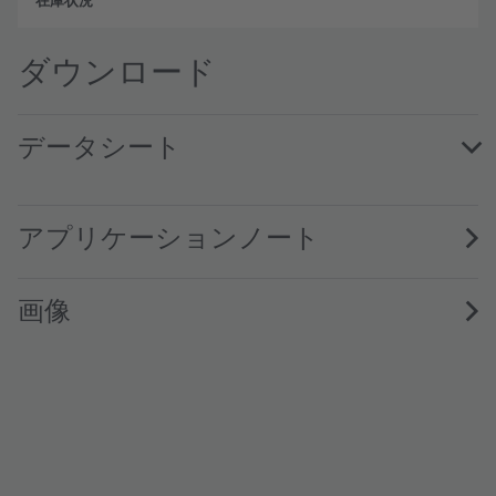
フル
ダウンロード
データシート
PLT5 488HB_EP · Datasheet · PDF · en_US
アプリケーションノート
画像