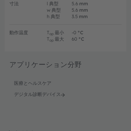
寸法
l
典型
5.6
mm
w
典型
5.6
mm
h
典型
3.5
mm
動作温度
T
最小
-0
°C
op
T
最大
60
°C
op
アプリケーション分野
医療とヘルスケア
デジタル診断デバイス