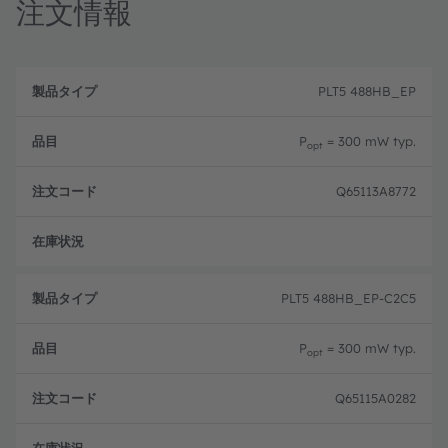
注文情報
製
注
品
文
PLT5 488HB_EP
品
タ
コ
目
イ
ー
プ
ド
P
= 300 mW typ.
opt
Q65113A8772
フル
PLT5 488HB_EP-C2C5
P
= 300 mW typ.
opt
Q65115A0282