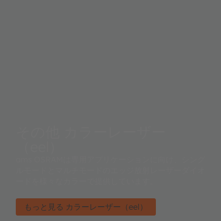
その他 カラーレーザー
（eel）
ams OSRAMは専用アプリケーションに向け、シング
ルモードとマルチモードのエッジ放射レーザーダイオ
ードを様々なカラーで提供しています。
もっと見る カラーレーザー（eel）