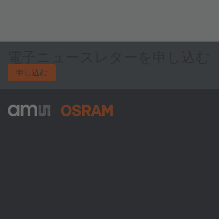
電子ニュースレターを申し込む
申し込む
ams-OSRAM AG
Tobelbader Straße 30
8141 Premstaetten
Austria
電話:
+43 3136 500-0