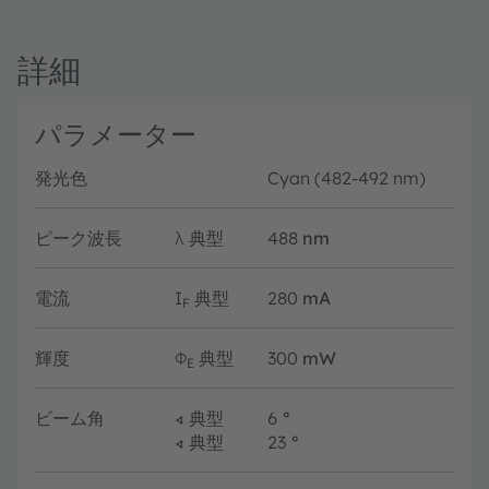
詳細
パラメーター
発光色
Cyan (482-492 nm)
ピーク波長
λ
典型
488
nm
電流
I
典型
280
mA
F
輝度
Φ
典型
300
mW
E
ビーム角
∢
典型
6
°
∢
典型
23
°