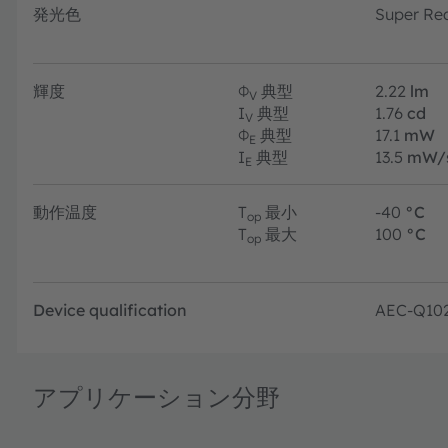
発光色
Super Re
輝度
Φ
典型
2.22
lm
V
I
典型
1.76
cd
V
Φ
典型
17.1
mW
E
I
典型
13.5
mW/
E
動作温度
T
最小
-40
°C
op
T
最大
100
°C
op
Device qualification
AEC-Q10
アプリケーション分野