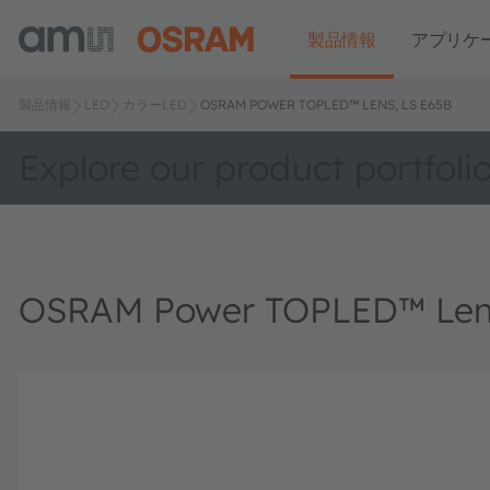
製品情報
アプリケ
製品情報
LED
カラーLED
OSRAM POWER TOPLED™ LENS, LS E65B
Explore our product portfoli
OSRAM Power TOPLED™ Lens