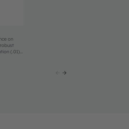
ence on
 robust
tion (.01)