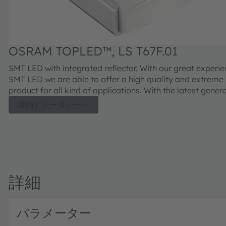
OSRAM TOPLED™, LS T67F.01
SMT LED with integrated reflector. With our great experi
SMT LED we are able to offer a high quality and extreme
product for all kind of applications. With the latest genera
we will continue this successful path.
詳細とデータシート
詳細
パラメーター