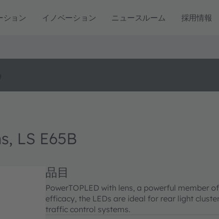
ーション
イノベーション
ニュースルーム
採用情報
o
, LS E65B
品目
PowerTOPLED with lens, a powerful member of 
efficacy, the LEDs are ideal for rear light clust
traffic control systems.