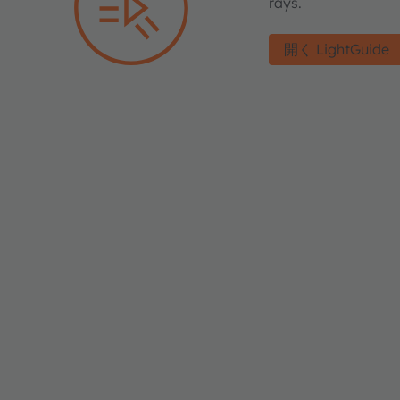
rays.
開く LightGuide