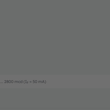
... 2800 mcd (I
= 50 mA)
F