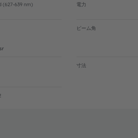
d (627-639 nm)
電力
ビーム角
sr
寸法
2