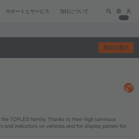
サポートとサービス
当社について
製品の選択
the TOPLED family. Thanks to their high luminous
ers and indicators on vehicles and for display panels for