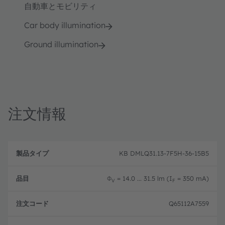
自動車とモビリティ
Car body illumination
Ground illumination
注文情報
製
注
品
文
KB DMLQ31.13-7F5H-36-15B5
品
タ
コ
目
イ
ー
プ
ド
Φ
= 14.0 ... 31.5 lm (I
= 350 mA)
V
F
Q65112A7559