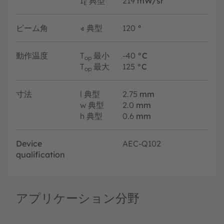
I
典型
219
mW/sr
E
ビーム角
∢
典型
120
°
動作温度
T
最小
-40
°C
op
T
最大
125
°C
op
寸法
l
典型
2.75
mm
w
典型
2.0
mm
h
典型
0.6
mm
Device
AEC-Q102
qualification
アプリケーション分野