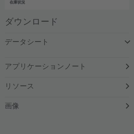
フル
ダウンロード
データシート
KB DMLQ31.13 · Datasheet · PDF · en_US
アプリケーションノート
リソース
画像