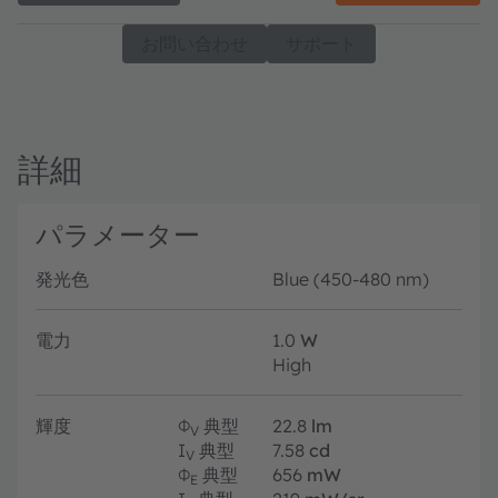
お問い合わせ
サポート
詳細
パラメーター
発光色
Blue (450-480 nm)
電力
1.0
W
High
輝度
Φ
典型
22.8
lm
V
I
典型
7.58
cd
V
Φ
典型
656
mW
E