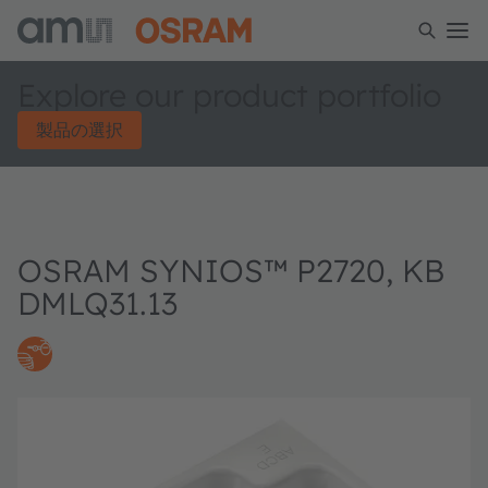
Explore our product portfolio
製品の選択
OSRAM SYNIOS™ P2720, KB
DMLQ31.13