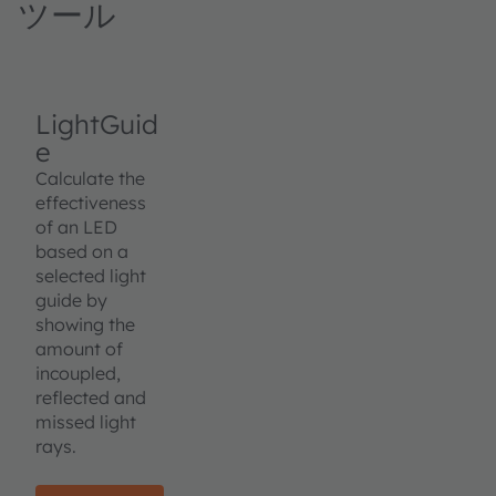
ツール
LightGuid
e
Calculate the
effectiveness
of an LED
based on a
selected light
guide by
showing the
amount of
incoupled,
reflected and
missed light
rays.