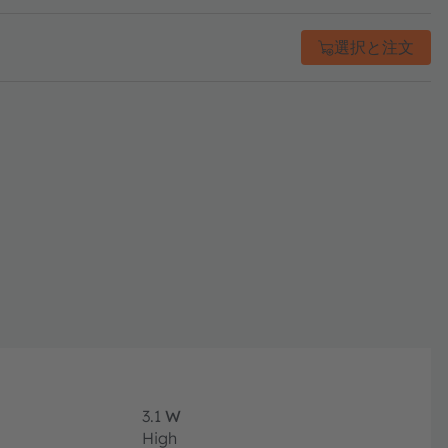
選択と注文
3.1
W
High