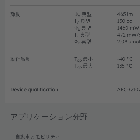
輝度
Φ
典型
465
lm
V
I
典型
150
cd
V
Φ
典型
1460
mW
E
I
典型
472
mW/
E
Φ
典型
2.08
µmol
P
動作温度
T
最小
-40
°C
op
T
最大
135
°C
op
Device qualification
AEC-Q10
アプリケーション分野
自動車とモビリティ