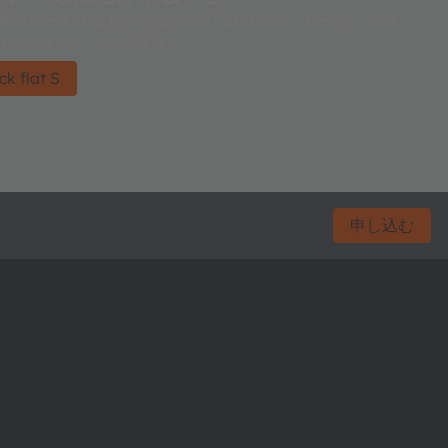
t S、業界をリードする初の高出力SMT LEDファミリーがシンプ
灯ソリューションを促進
 flat S
申し込む