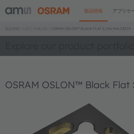
製品情報
アプリケ
製品情報
LED
白色LED
OSRAM OSLON™ BLACK FLAT S, KW HHL533.TK
Explore our product portfoli
OSRAM OSLON™ Black Flat 