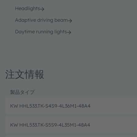
Headlights
Adaptive driving beam
Daytime running lights
注文情報
製品タイプ
KW HHL533.TK-S4S9-4L36M1-48A4
KW HHL533.TK-S5S9-4L35M1-48A4