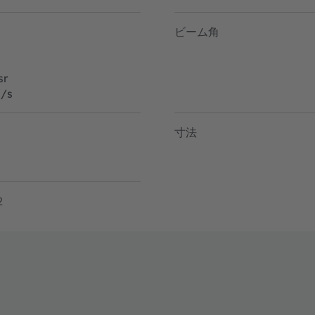
ビーム角
sr
/s
寸法
2