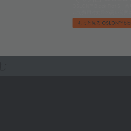
OSLON™ Black Fla
ルで費用対効果の高い前照
もっと見る OSLON™ black
む
ams OSRAMについて
サポート