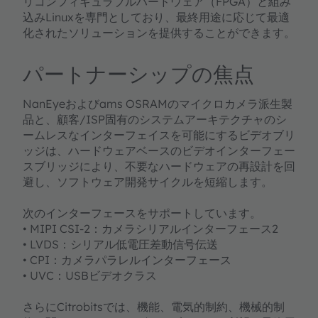
リコンフィギュラブルハードウェア（FPGA）と組み
込みLinuxを専門としており、最終用途に応じて最適
化されたソリューションを提供することができます。
パートナーシップの焦点
NanEyeおよびams OSRAMのマイクロカメラ派生製
品と、顧客/ISP固有のシステムアーキテクチャのシ
ームレスなインターフェイスを可能にするビデオブリ
ッジは、ハードウェアベースのビデオインターフェー
スブリッジにより、不要なハードウェアの再設計を回
避し、ソフトウェア開発サイクルを短縮します。
次のインターフェースをサポートしています。
• MIPI CSI-2：カメラシリアルインターフェース2
• LVDS：シリアル低電圧差動信号伝送
• CPI：カメラパラレルインターフェース
• UVC：USBビデオクラス
さらにCitrobitsでは、機能、電気的制約、機械的制