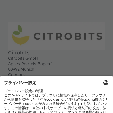
Citrobits
Citrobits GmbH
Agnes-Pockels-Bogen 1
80992 Munich
Germany
T:
+49 89 32 96 34 34
E:
info@citrobits.com
https://citrobits.com/
パートナーレベル
Preferred
パートナーのタイプ