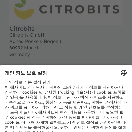
Citrobits
Citrobits GmbH
Agnes-Pockels-Bogen 1
80992 Munich
Germany
T:
+49 89 32 96 34 34
E:
info@citrobits.com
https://citrobits.com/
파트너 레벨
Preferred
파트너 유형
모듈 & 솔루션 공급업체
지역
EMEA
AMEC