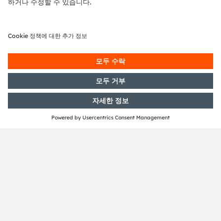
간접 비행시간 거리측정 센싱을
위한 VCSEL 및 VCSEL 모듈
ams OSRAM은 iToF 시스템을 위해 850nm 및 940nm의
광범위한 적외선 VCSEL 및 VCSEL 모듈을 제공합니다. 예
를 들어, 우리의
BIDOS™ P2433 VCSEL 모듈은 포토다이오드와
60°x45° 및 72°x58°의 시야가 통합된 2.4 x 3.3 x 1.2
mm 패키지로 최대 6.5W를 전달합니다.
전체 iToF 시스템 레퍼런스 디자인은 우리 파트너가 제공합
니다.
Chronoptics의 KEA ToF 카메라 개발 키트
(사진)에는
우리의 940nm
BIDOS VCSEL 일루미네이터
가 사용되
었으며, 3D 깊이 센싱을 제품에 통합하는 것을 가속화하
고 단순화하는 완전한 솔루션을 구성합니다.