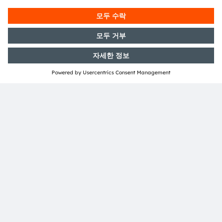
RGB, XYZ 또는 최대 14채널 스펙트럼 컬러 센서, 플리
커 감지 기능으로 자동 화이트 밸런싱(AWB)을 사용하
여 우수한 사진을 표현합니다.
제품 선택
더 보기
3D 감지
ams OSRAM의 IP 및 기술 전문성은 AR/VR 적용분야
또는 고해상도 자동 초점 및 Bokeh와 같은 모바일 산업
의 광범위한 적용분야를 개척하고 있습니다.
제품 선택
더 보기
바디 트래킹
ams OSRAM은 근접 감지, 동작 제어, 터치 감지, 시선