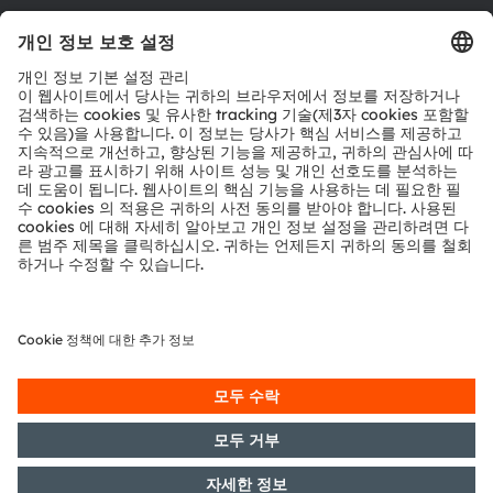
툴
문의
기술 지원
파트너 네트워크
내부 고발
© 2026 ams-OSRAM AG. All rights reserved.
개인 정보 정책
이용 약관
거래 조건
상표
쿠키 정책
AI 이용 정책
粤ICP备10066670号