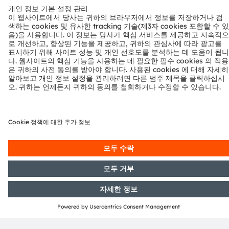
ams AS1163B Automotive 6-output
a
Stand-Alone Intelligent LED Driver
S
AS1163B is a mixed signal silicon device optimized for
AS
IC
I
automotive dynamic lighting applications (interior,
au
exterior, smart surface etc.). The basic purpose of
ex
AS1163B is to drive 6 LEDs organized in 2 channel
AS
세부정보 및 데이터시트