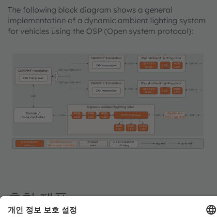
The following block diagram shows a general
implementation of a dynamic ambient lighting system
for vehicles using the OSP (Open system protocol):
CAN PHY translation
Dyn. ambient lighting color
...
OSP LED
RGBi
OSP
OSP
CAN transceiver
LED
Driver
LED
OSP over CAN-PHY
CAN PHY translation
CAN transceiver
OSP over CAN-PHY
CAN PHY translation
Dyn. Ambient lighting color
...
OSP LED
RGBi
OSP
OSP
CAN transceiver
LED
Driver
LED
OSP
Dynamic ambient lighting color
Domain /
Distributed
RGBi
RGBi
RGBi
...
OSP LED Driver
OSP
OSP
OSP
HMI / Sensing
Zone controller
LED
LED
LED
RGB
Color
White
LED
LED
LED
ams OSRAM
Detailed function
Product
No ams OSRAM
required
optional
offering
description available
area
offering
추천 제품