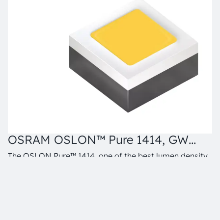
OSRAM OSLON™ Pure 1414, GW
O
VJLPL1.CM
V
The OSLON Pure™ 1414, one of the best lumen density,
Th
excellent efficiency and color homogeneity. The
ex
OSLON Pure™ 1414 come with full color spectrum and
O
color temperature of 1800K to 6500K that enable
co
세부정보 및 데이터시트
customer to perform color tuning and tight clustering.
cu
It can be use stand alone as well as in cluster together
It