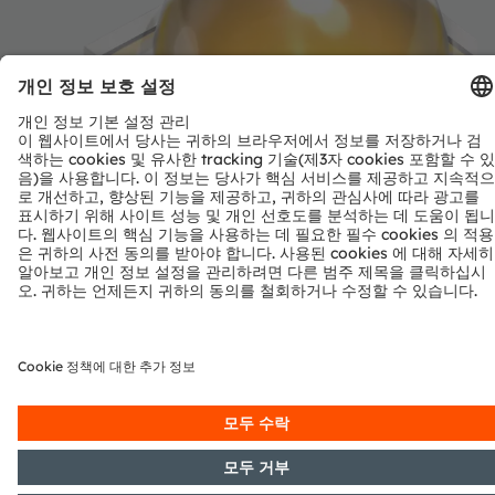
OSRAM OSLON™ Square, GW
O
CSSRM3.PM
P
Fifth generation of OSLON Square with enhanced
H
performance. Most compact high-power LED with well
fo
known superior robustness, high reliability, long
su
lifetime and low thermal resistance.
세부정보 및 데이터시트