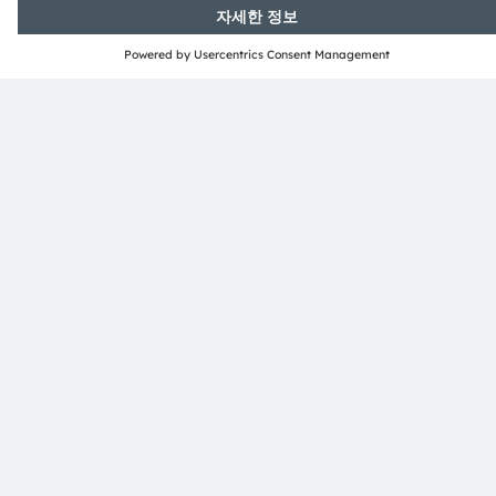
뉴스레터 가입
구독하기
ams-OSRAM AG
Tobelbader Straße 30
8141 Premstaetten
Austria
전화:
+43 3136 500-0
ams OSRAM 소개
뉴스룸
투자자
지속 가능성