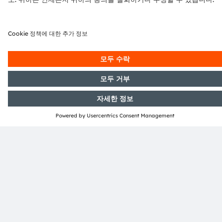
OSRAM OSCONIQ™ P 3737 (2W),
O
GH PUSRA2.25
G
Brand new, upgraded high-power LED with our ams
B
OSRAM’s latest chip technology and new generation of
OS
optimized lens, delivering industry leading
op
performance, superior robustness and long lifetime.
pe
세부정보 및 데이터시트
With high efficiency REDS available in three
Wi
wavelengths, the family offers five colors for ease of
wa
design and high flexibility for all your horticulture
de
spectrum needs.
s
추천 제품군