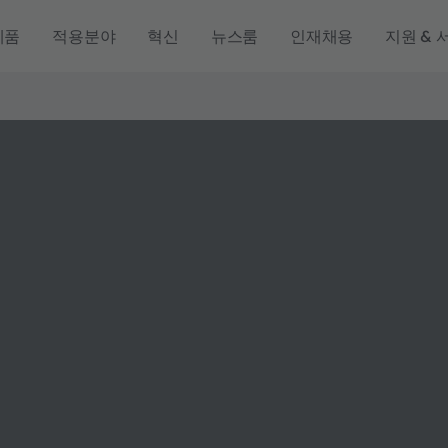
제품
적용분야
혁신
뉴스룸
인재채용
지원 & 