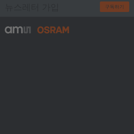
뉴스레터 가입
구독하기
ams-OSRAM AG
Tobelbader Straße 30
8141 Premstaetten
Austria
전화:
+43 3136 500-0
ams OSRAM 소개
뉴스룸
투자자
지속 가능성
위치 & 분포