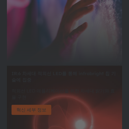
IR:6 차세대 적외선 LED를 통해 infrabright 칩 기
술에 집중
적외선 LED 애플리케이션을 위한 차세대 밝기와 효
율 구현
혁신 세부 정보