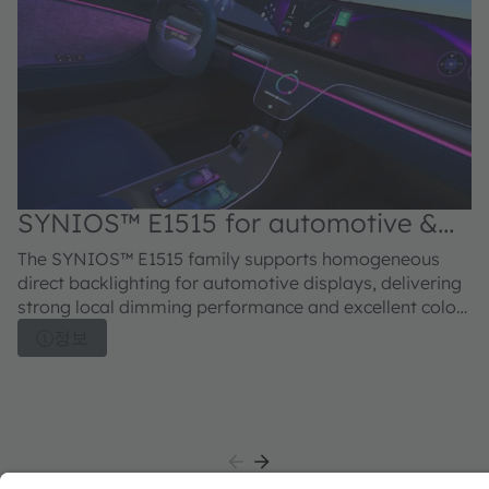
SYNIOS™ E1515 for automotive &
S
mobility applications
m
The SYNIOS™ E1515 family supports homogeneous
SY
direct backlighting for automotive displays, delivering
pr
strong local dimming performance and excellent color
lo
uniformity. Available with radiation profiles ranging
di
정보
from 360° batwing to Lambertian emission, the family
fo
offers flexible optical characteristics, dedicated
hi
phosphor solutions, and multiplexing options to
ad
support a wide range of display backlighting
te
requirements.
op
ci