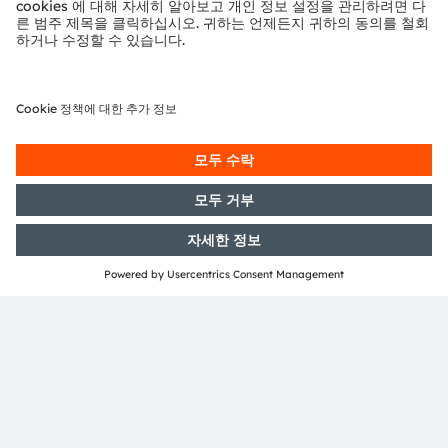
8141 Premstaetten
Austria
전화:
+43 3136 500-0
ams OSRAM 소개
뉴스룸
투자자
지속 가능성
위치 & 분포
인재채용
접근성
지원
제품 선택기
다운로드 센터