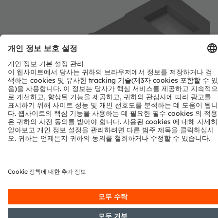
ams TMF8829 48x32 multi-zone
a
Time-of-Flight sensor
I
The TMF8829 is a direct time-of-flight (dToF) sensor
BE
with configurable resolution of 8x8, 16x16, 32x32 &
pr
48x32. The device is based on SPAD, TDC, and
re
histogram technology and achieves a detection range
B
세부정보 및 데이터시트
of up to 11000 mm with an 80° field of view. All
in
processing of the raw data is performed on-chip, and
f