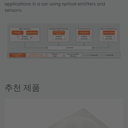
applications in a car using optical emitters and
sensors:
Rain sensing
Ambient light sensing
Tunnel sensing
Solar load sensing
Ambient light
IR LED
IR photodiode
Photodiode
IR photodiode
sensor
Analog
Analog
Analog
Analog
frontend
frontend
frontend
frontend
Controller
ams OSRAM
Detailed function
Product
No ams OSRAM
required
optional
offering
description available
area
offering
추천 제품