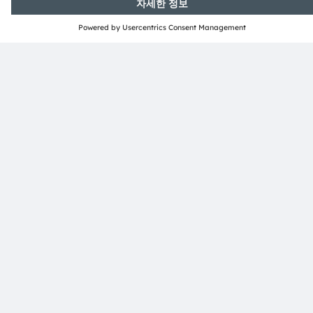
control systems. With the latest generation (.01) we will
applica
continue this successful path.
in
so
an
Th
SF
in
뉴스레터 가입
구독하기
ams-OSRAM AG
Tobelbader Straße 30
8141 Premstaetten
Austria
전화:
+43 3136 500-0