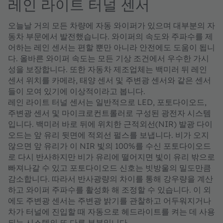
레인 라이트 터널 센서
오늘날 거의 모든 차량에 자동 와이퍼가 있으며 대부분의 자
동차 부문에서 발전했습니다. 와이퍼의 속도와 주파수를 제
어하는 레인 센서는 편할 뿐만 아니라 안전에도 도움이 됩니
다. 올바른 와이퍼 속도는 모든 기상 조건에서 우수한 가시
성을 보장합니다. 또한 자동차 제조업체는 백미러 뒤 레인
센서 위치를 카메라, 태양 센서 및 주변광 센서와 같은 센서
들이 모여 있기에 이상적이라고 봅니다.
레인 라이트 터널 센서는 일반적으로 LED, 포토다이오드,
주변광 센서 및 마이크로컨트롤러로 구성된 광전자 시스템
입니다. 백미러 바로 뒤에 위치한 근적외선(NIR) 발광 다이
오드는 앞 유리 뒷면에 적외선 펄스를 보냅니다. 비가 오지
않으면 앞 유리가 이 NIR 빛의 100%를 수신 포토다이오드
로 다시 반사하지만 비가 유리에 떨어지면 빛이 유리 밖으로
빠져나갈 수 있고 포토다이오드 신호는 빗방울의 밀도만큼
감소합니다. 따라서 반사광량의 차이를 통해 강우량을 계산
하고 와이퍼 주파수를 활성화 해 조정할 수 있습니다. 이 외
에도 주변광 센서는 주변광 밝기를 관찰하고 어두워지거나
차가 터널에 진입할 때 자동으로 헤드라이트를 켜는 데 사용
되는 시스템의 또 다른 부분입니다.