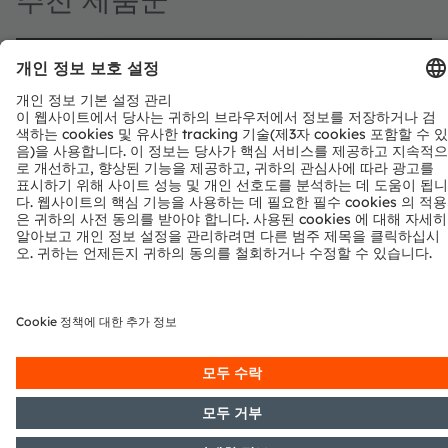
Power TOPLED™ for automotive &
mobility applications
T
ams OSRAM Power TOPLED™ is a powerful member of
a
the TOPLED™ family. Thanks to their high luminous
a
efficacy, the LEDs are ideal for rear light clusters and
LE
indicators on vehicles and for display panels for traffic
정보
ar