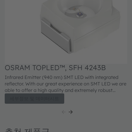
OSRAM TOPLED™, SFH 4243B
O
Infrared Emitter (940 nm) SMT LED with integrated
Inf
reflector. With our great experience on SMT LED we are
ref
able to offer a high quality and extremely robust
ab
product for all kind of applications. With the latest chip
pro
세부정보 및 데이터시트
generation we will continue this successful path.
ge
추천 제품군