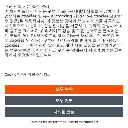
ams-OSRAM AG
Tobelbader Straße 30
8141 Premstaetten
Austria
전화:
+43 3136 500-0
ams OSRAM 소개
뉴스룸
투자자
지속 가능성
위치 & 분포
인재채용
접근성