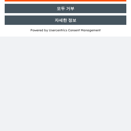
위치 & 분포
인재채용
접근성
지원
제품 선택기
다운로드 센터
툴
문의
기술 지원
파트너 네트워크
내부 고발