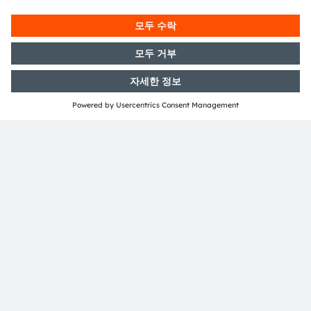
Phaenomena
ams OSRAM은 이전 LED Light for you 프로그램으로
이미 장기적인 파트너였던 이전 OSRAM의 파트너
Phaenomena와 다시 파트너십을 맺게 되어 기쁩니다.
회사는 맞춤화된 LED 모듈을 풀서비스로 제공합니다.
더 보기