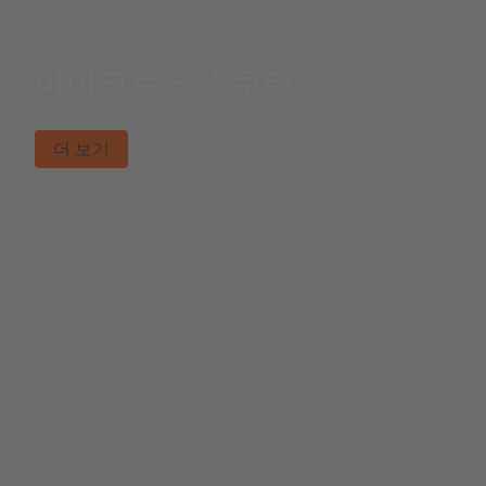
마이크로 E-스쿠터
e-스쿠터용 제품을 360도 모델로 살펴보세요.
더 보기