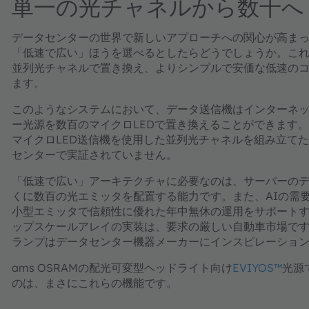
単一の光チャネルから数千へ
データセンターの世界で新しいアプローチへの関心が高ま
「低速で広い」ほうを選べるとしたらどうでしょうか。こ
並列光チャネルで置き換え、よりシンプルで安価な低速の
ます。
このようなシステムにおいて、データ送信機はインターネ
ー光源を数百のマイクロLEDで置き換えることができます
マイクロLED送信機を使用した並列光チャネルを組み立て
センターで実証されていません。
「低速で広い」アーキテクチャに必要なのは、サーバーの
くに数百の光エミッタを配置する能力です。また、AIの需
小型エミッタで信頼性に優れた年中無休の運用をサポートす
ップスケールアレイの実装は、要求の厳しい自動車市場で
ランプはデータセンター機器メーカーにインスピレーショ
ams OSRAMの配光可変型ヘッドライト向け
EVIYOS™
光源
のは、まさにこれらの機能です。