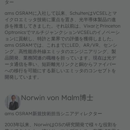
ター
ams OSRAMに入社して以来、SchultenはVCSELとマ
イクロエミッタ技術に重点を置き、光半導体製品の進
歩を推進してきました。それ以前は、VixarとPrinceton
OptronicsでマルチジャンクションVCSELのイノベーシ
ョンに貢献し、特許と業界での評価を獲得しました。
ams OSRAMでは、これまでにLED、AR/VR、センシ
ング、高性能赤外線エミッタのエンジニアリング、製
品開発、業務関連の職種を担っています。現在は光デ
ータ通信を率い、短距離光リンクと銅からファイバー
への移行を可能にする新しいエミッタのコンセプトを
開発しています。
Norwin von Malm博士
ams OSRAM新規技術担当シニアディレクター
2003年以来、NorwinはOSの研究開発で様々な役割を