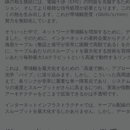
線の相互接続には、電磁干渉（EMI）の問題を克服するた
ション、そしてより複雑な信号処理が必要となります。こ
くの熱を生み出します。これが帯域幅密度（Gbits/s/
努力を無効化しています。
そういった中で、ネットワーク帯域幅を増加するために、
ました。そのために、インターネットの基幹企業からテク
海底ケーブル（敷設と保守が非常に困難で高額である）を
に、ケーブルあたりのスループットを最大化する技術を習
ンあたり毎秒最大1.6テラビットという高速で動作するリン
これは、帯域幅を最大化するための「高速で狭い」アプロ
光学「パイプ」に送り込みます。しかし、こういった高周
えて、各リンクが非常に重要な単一障害点であり、システ
りの速度とスループットがさらに高まるにつれ、実装が指
アーキテクチャをどこまで拡張できるかは不透明です。
インターネットインフラストラクチャでは、ケーブル配線
スループットを最大化するしかありません。しかし、デー