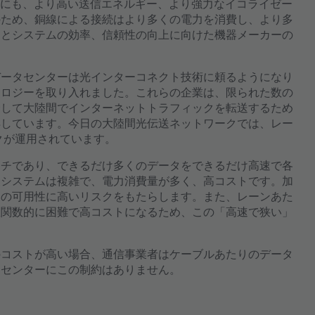
めにも、より高い送信エネルギー、より強力なイコライゼー
のため、銅線による接続はより多くの電力を消費し、より多
mm）とシステムの効率、信頼性の向上に向けた機器メーカーの
データセンターは光インターコネクト技術に頼るようになり
ノロジーを取り入れました。これらの企業は、限られた数の
介して大陸間でインターネットトラフィックを転送するため
得しています。今日の大陸間光伝送ネットワークでは、レー
クが運用されています。
ーチであり、できるだけ多くのデータをできるだけ高速で各
波システムは複雑で、電力消費量が多く、高コストです。加
ムの可用性に高いリスクをもたらします。また、レーンあた
数関数的に困難で高コストになるため、この「高速で狭い」
のコストが高い場合、通信事業者はケーブルあたりのデータ
タセンターにこの制約はありません。