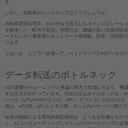
す。
しかし、自動車のヘッドランプはどうでしょうか。
自動車照明は通常、AIの次なる目玉になるインスピレーシ
を駆使した「配光可変型」前照灯は、価値の高い光接続技
ータセンター事業者がネットワーク帯域幅、効率、信頼性
ります。
とはいえ、ここで一歩退いて、ヘッドランプがAIデータセ
データ転送のボトルネック
AIの需要がトレーニングと推論の両方で急増しており、機
きな圧力がかかっています。現在の主なボトルネックは、A
レータ（GPUやNPUなどの「xPU」デバイス）のおかげ
題は、xPU間、xPUとメモリ間、ラック内のサーバー間で
従来の銅線による電気的相互接続は、よくある安価なもの
く、AIコンピューティングシステムのスケールアップに必