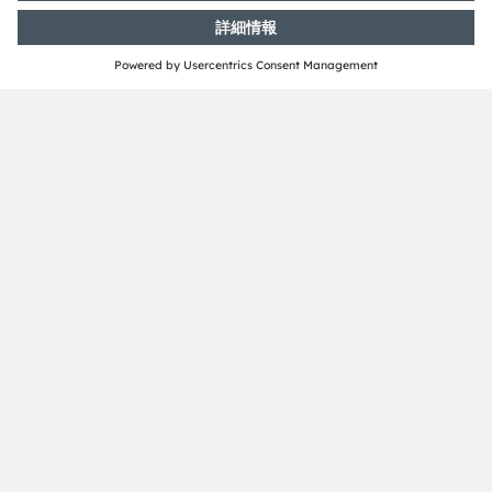
1320mWを実現する、照射角度±35°、±60°、±65°、
±70°x±45°の
OSLON P1616シリーズ
3.75 x 3.75 mmのフットプリントで最大2350mWを実
現する、照射角度±25°、±40°、±75°の
OSLON Black
シリーズ
赤外線
VCSELおよびVCSELベースのイルミネータ
高感度、直線性、低パッケージフットプリントを実現する
フォトダイオード
。例：
TOPLED SFH 2202
と
CHIP LED
SFH2705/6
.
エミッタドライバ、ADC、レシーバでのエミッターパル
スシーケンシング、信号処理、I2Cを介した読み出しを統
合した
アナログフロントエンドIC
。ハイパフォーマンス
な光学式
バイタルサインモニタリング
アプリケーション
向けに設計された​​​​
AS7057
および
AS7058
ICは、高性能な
パルス近接センシングソリューションの実現にも使用でき
ます。