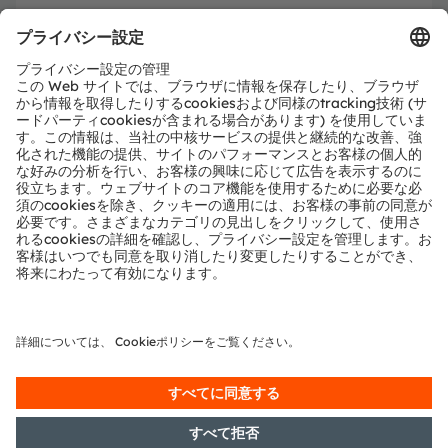
カスタム近接センサ向けのコ
ンポーネント
ams OSRAMは、カスタムの近接センシングソリューショ
ンを構築するためのエミッタ、検出器、ICの完全なポー
トフォリオを提供しています。以下のような利点がありま
す。
さまざまなサイズと850nmおよび940nmの出力レベルで
提供されている
赤外線LED
には、次が含まれます。
小さな0402フットプリントパッケージの
Fireflyシリー
ズ
3x3.4mmフットプリントパッケージの
TOPLEDシリー
ズ
コンパクトな1.6x1.6mmのフットプリントで最大