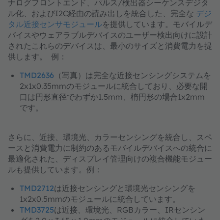
ナログフロントエンド、パルス/検出器シーケンスデジタ
ル化、およびI2C経由の読み出しを統合した、完全な
デジ
タル近接センサモジュール
を提供しています。モバイルデ
バイスやウェアラブルデバイスのユーザー検出向けに設計
されたこれらのデバイスは、最小のサイズと消費電力を提
供します。 例：
TMD2636
（写真）は完全な近接センシングシステムを
2x1x0.35mmのモジュールに統合しており、必要な開
口は円形直径でわずか1.5mm、楕円形の場合1x2mm
です。
さらに、近接、環境光、カラーセンシングを統合し、スペ
ースと消費電力に制約のあるモバイルデバイスへの統合に
最適化された、ディスプレイ管理向けの複合機能モジュー
ルも提供しています。例：
TMD2712
は近接センシングと環境光センシングを
1x2x0.5mmのモジュールに統合しています。
TMD3725
は近接、環境光、RGBカラー、IRセンシン