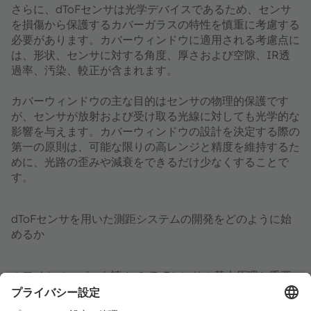
さらに、dToFセンサは光学デバイスであるため、センサ
を損傷から保護するカバーガラスの特性を慎重に考慮する
必要があります。カバーウィンドウに適用される考慮点に
は、形状、センサに対する角度、厚さおよび空隙、IR透
過率、汚染、較正が含まれます。
カバーウィンドウの主な目的はセンサの物理的保護です
が、センサが放射および受け取る光線に対しても光学的な
影響を与えます。カバーウィンドウの設計を決定する際の
第一の原則は、可能な限りの高レンジと精度を維持するた
めに、光路の歪みや減衰をできるだけ少なくすることで
す。
dToFセンサを用いた測距システムの開発をどのように始
めるか
ホワイトペーパーを読んでdToFセンサの基本原理と重要
な考慮事項を理解した後、初めて使用するユーザは、
dToFセンサの積極的な評価とプロトタイプ設計への組み