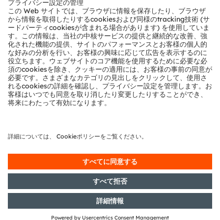
込みを通じて学ぶのがベストです。
ams OSRAMでは、幅広い製品ツールやリソースの提供を
通じて、設計技術者のこの取り組みを支援しています。こ
れには、センサ設定の異なる構成を評価するための既製の
環境を提供する複数の評価キットや、異なる光学アセンブ
リなどが含まれます。このホワイトペーパーでは、その他
多くのガイドラインや詳細情報を提供しています。
さらに、クイックスタートガイドとして、エンジニアから
エンジニアへ向けた初のビデオシリーズを作成しました。
このビデオでは、Arduino®UNOフォームファクタ開発プ
ラットフォーム上でTMF882X-SHIELDボードを使用し
て、TMF8820、TMF8821、TMF8828マルチゾーンdToFセ
ンサをすばやく評価する方法を10分以内で設計技術者に
紹介しています。小さな（20 mm x 12 mm）センサブレ
ークアウェイボードを搭載したこのキットは、カスタムの
プロトタイプハードウェアに簡単に組み込むことができま
す。カバーガラスのサンプルと空隙スペーサーが付属して
おり、最適な光学性能のためのシステム評価が可能です。