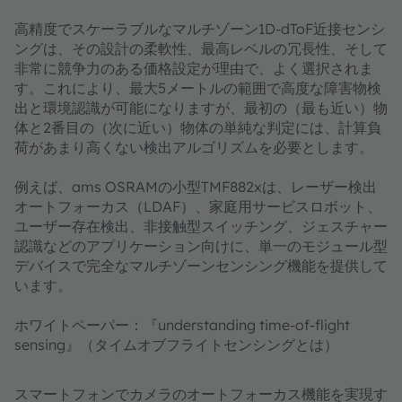
高精度でスケーラブルなマルチゾーン1D-dToF近接センシ
ングは、その設計の柔軟性、最高レベルの冗長性、そして
非常に競争力のある価格設定が理由で、よく選択されま
す。これにより、最大5メートルの範囲で高度な障害物検
出と環境認識が可能になりますが、最初の（最も近い）物
体と2番目の（次に近い）物体の単純な判定には、計算負
荷があまり高くない検出アルゴリズムを必要とします。
例えば、ams OSRAMの小型TMF882xは、レーザー検出
オートフォーカス（LDAF）、家庭用サービスロボット、
ユーザー存在検出、非接触型スイッチング、ジェスチャー
認識などのアプリケーション向けに、単一のモジュール型
デバイスで完全なマルチゾーンセンシング機能を提供して
います。
ホワイトペーパー：『understanding time-of-flight
sensing』（タイムオブフライトセンシングとは）
スマートフォンでカメラのオートフォーカス機能を実現す