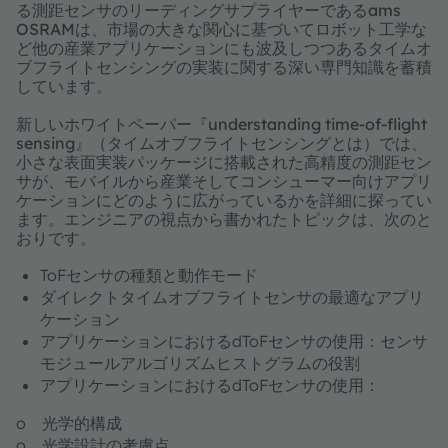
る測距センサのリーディングサプライヤーであるams
OSRAMは、市場の大きな関心に基づいてロボット工学な
ど他の産業アプリケーションにも波及しつつあるタイムオ
ブフライトセンシングの実装に関する深い専門知識を蓄積
しています。
新しいホワイトペーパー『understanding time-of-flight
sensing』（タイムオブフライトセンシングとは）では、
小さな表面実装パッケージに搭載された高精度の測距セン
サが、モバイルから産業そしてコンシューマー向けアプリ
ケーションにどのように広がっているかを詳細に探ってい
ます。エンジニアの視点から書かれたトピックは、次のと
おりです。
ToFセンサの種類と動作モード
ダイレクトタイムオブフライトセンサの最適なアプリ
ケーション
アプリケーションにおけるdToFセンサの使用：センサ
モジュールアルゴリズムヒストグラムの役割
アプリケーションにおけるdToFセンサの使用：
o 光学的構成
o 光学設計の考慮点