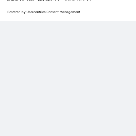
ams-OSRAM AG
Tobelbader Straße 30
8141 Premstaetten
Austria
電話:
+43 3136 500-0