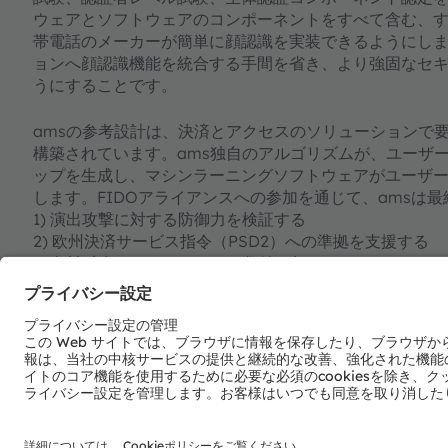
ウェアとソフトウェアのコンポーネントをすべて含む、
帯電話のメーカーが簡単に顔認識を実装できるようにし
ョンへ顔認識機能を統合する手間を省き、より強固なセ
うにすることです。
amsの参考設計は、決済とアクセスのソリューションで
構築されています。ams独自のアルゴリズムが、ユーザー
ップを生成し、マシンラーニングソフトウェアがユーザ
します。FIDOアライアンスへの参加を通じて、amsは
1) 演出攻撃に対する防御力を検証する
2) 欧州決済サービス指令（PSD2）への準拠を支援する
3) 各社独自のパフォーマンス数値に頼るだけでなく、
ため、生体認証要件でEMVCo（スマートカード決済機
当社の 3Dセンシングテクノロジーの詳細をご覧ください
アプリケーション用に提供されており、わかりやすいビ
で直接お問い合わせください：
sensors@ams.com
。
1. FIDO アライアンス