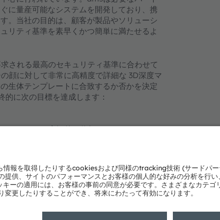
すぐに量産可能なシステムを開発しており、携
ます。当社の目的は、顧客が製品やソリューシ
キュリティ基準を素早くかつ簡単に満たせるよ
要求される最高のセキュリティ基準に合わせて
の顔に対して非常に高精度で詳細な 3D深度マ
ーの生体テンプレートに合致するか否かを決定
最終的に次の目標を達成します：
ソリューションを客観的に信頼できるようにする
関）のベストプラクティスを活用する
。 コンシューマーおよび 産業&スマートホーム
デオも多数用意しています。あるいは、当社ま