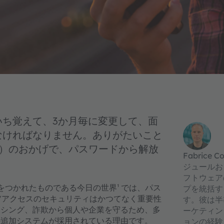
ち覚えて、3か月毎に変更して、面
なければなりません。ありがたいこと
ド）のおかげで、パスワードから解放
Fabrice C
ジュールお
フトウェア
つかれたものである今日の世界¹ では、パス
プを統括す
/アクセスのセキュリティはかつてなく重要性
す。彼は半
ッシング、詐欺から個人や企業を守るため、多
ーケティン
の追加システムが採用されている理由です。
ョンの経験