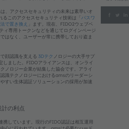
sは、アクセスセキュリティの未来は素早いオ
ばれるこのアクセスセキュリティ技術は「
パスワ
方法で置き換え
」ます。現在、FIDO2ウェブベ
リティ専用トークンなどを通じてログインページ
ドではなく、ユーザーが常に携帯しており盗ま
ンで顔認識を支える
3Dテク
ノロジーの大手サプ
定しました。FIDOアライアンスは、オンライ
テクノロジー企業が結集した協会です。アライ
認識テクノロジーにおけるamsのリーダーシ
いやすい生体認証ソリューションの採用が加速
設計の利点
連携しています。現行のFIDO認証は相互運用
中心に行われています。amsは必要なハード