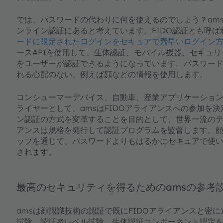
では、パスワードの代わりに何を使えるのでしょう？am
ンライン認証にあると考えています。FIDO認証とも呼
ードに限定されたログインをセキュアで素早いログイン
ースAPIを使用して、生体認証、モバイル機器、セキュ
をユーザーが認証できるようになっています。パスワー
れる心配のない、例えば顔などの情報を使用します。
コンシューマーデバイス、自動車、産業アプリケーショ
ライヤーとして、amsはFIDOアライアンスへの参加を決
ン認証の方式を変革することを目的として、世界一流の
アンスは規格を発行して認証プログラムを監督します。顔
ップを通じて、パスワードよりもはるかにセキュアで使
されます。
最高のセキュリティを得るためのamsの参考
amsは顔認識技術の認証で既にFIDOアライアンスと密に
試験、認証者レベル試験、生体認証コンポーネント認定を