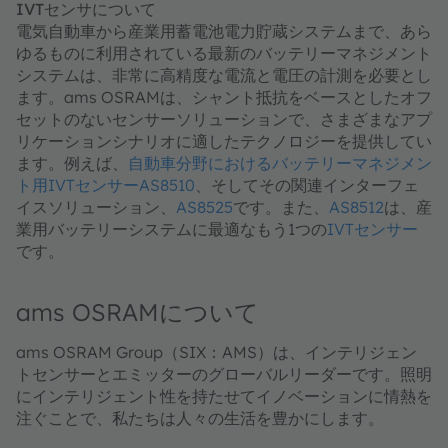
IVTセンサについて
電気自動車から産業用蓄電池電力貯蔵システムまで、あら
ゆるものに利用されている最新のバッテリーマネジメント
システムは、非常に高精度な電流と電圧の計測を必要とし
ます。ams OSRAMは、シャント抵抗をベースとしたオフ
セットのないセンサーソリューションで、さまざまなアプ
リケーションシナリオに適したテクノロジーを提供してい
ます。例えば、
自動車分野におけるバッテリーマネジメン
ト用IVTセンサーAS8510
、そしてその関連インターフェ
イスソリューション、
AS8525
です。また、​​​​​​​
AS8512
は、産
業用バッテリーシステムに最適なもう1つの
IVTセンサー
です。
ams OSRAMについて
ams OSRAM Group（SIX：AMS）は、インテリジェン
トセンサーとエミッターのグローバルリーダーです。照明
にインテリジェント性を持たせてイノベーションに情熱を
注ぐことで、私たちは人々の生活を豊かにします。