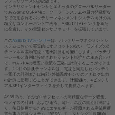
プレスリリースの抄訳版です。
インテリジェントセンサとエミッタのグローバルリーダー
であるams OSRAMは、ソーラーシステムや風力発電所な
どで使用されるバッテリーマネジメントシステム向けの高
精度なコンポーネントである、AS8512 IVTセンサを新た
に発表し、その電流センサファミリーを拡張しています。
この
AS8512 IVTセンサー
は、バッテリーマネジメントシ
ステムにおいて実質的にオフセットのない、低ノイズの2
チャンネル差動電流・電圧計測を可能にします。バッテリ
ーレールと直列に接続されたシャント抵抗との組み合わせ
で、mA～kAの幅広い電流を正確に計測することができま
す。2つ目の計測チャンネルは、電流と同期したバッテリ
ー電圧の計測または内部/外部温度センサのアナログ出力
の計測に使用することができます。計測値は、4ピンシリ
アルSPIインターフェイスを介して提供されます。
AS8512は、そのゼロオフセットの高精度なデータ収集、
低ノイズの計測、および電流、電圧、温度の同期計測によ
り、後日使用するためにエネルギーが貯蔵される産業用蓄
電池電力貯蔵システム（BESS）モニタリングに長期的に