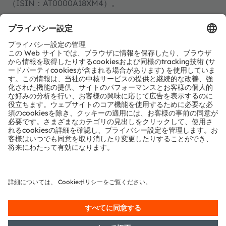
（ISIN：AT0000A18XM4）。
詳細情報はこちらをご覧ください：
https://ams-
osram.com
amsはams-OSRAM AGの登録商標です。また、当社製品
およびサービスの多くはams OSRAM Groupの商標また
は登録商標です。ここで記載されるその他全ての企業名お
よび製品名は、各所有者の商標または登録商標である場合
があります。
ams OSRAMのソーシャルメディアチャンネルをご購読く
ださい：
>Twitter
>LinkedIn
>Facebook
>YouTube