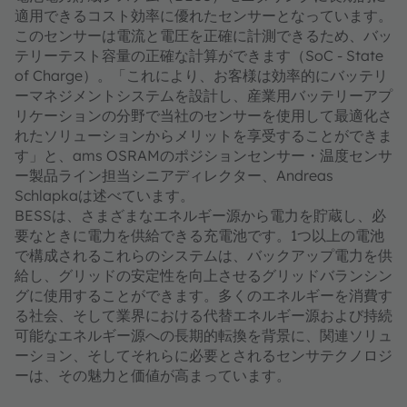
適用できるコスト効率に優れたセンサーとなっています。
このセンサーは電流と電圧を正確に計測できるため、バッ
テリーテスト容量の正確な計算ができます（SoC - State
of Charge）。「これにより、お客様は効率的にバッテリ
ーマネジメントシステムを設計し、産業用バッテリーアプ
リケーションの分野で当社のセンサーを使用して最適化さ
れたソリューションからメリットを享受することができま
す」と、ams OSRAMのポジションセンサー・温度センサ
ー製品ライン担当シニアディレクター、Andreas
Schlapkaは述べています。
BESSは、さまざまなエネルギー源から電力を貯蔵し、必
要なときに電力を供給できる充電池です。1つ以上の電池
で構成されるこれらのシステムは、バックアップ電力を供
給し、グリッドの安定性を向上させるグリッドバランシン
グに使用することができます。多くのエネルギーを消費す
る社会、そして業界における代替エネルギー源および持続
可能なエネルギー源への長期的転換を背景に、関連ソリュ
ーション、そしてそれらに必要とされるセンサテクノロジ
ーは、その魅力と価値が高まっています。