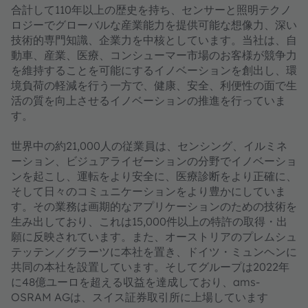
合計して110年以上の歴史を持ち、センサーと照明テクノ
ロジーでグローバルな産業能力を提供可能な想像力、深い
技術的専門知識、企業力を中核としています。当社は、自
動車、産業、医療、コンシューマー市場のお客様が競争力
を維持することを可能にするイノベーションを創出し、環
境負荷の軽減を行う一方で、健康、安全、利便性の面で生
活の質を向上させるイノベーションの推進を行っていま
す。
世界中の約21,000人の従業員は、センシング、イルミネ
ーション、ビジュアライゼーションの分野でイノベーショ
ンを起こし、運転をより安全に、医療診断をより正確に、
そして日々のコミュニケーションをより豊かにしていま
す。その業務は画期的なアプリケーションのための技術を
生み出しており、これは15,000件以上の特許の取得・出
願に反映されています。また、オーストリアのプレムシュ
テッテン／グラーツに本社を置き、ドイツ・ミュンヘンに
共同の本社を設置しています。そしてグループは2022年
に48億ユーロを超える収益を達成しており、ams-
OSRAM AGは、スイス証券取引所に上場しています