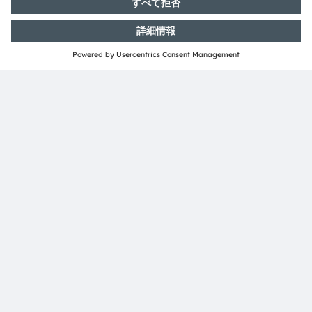
Media Relations
Nina Olumi
Phone:
49 89 6213-3586
Email:
nina.olumi@ams-osram.com
ams-osram.com
共有：