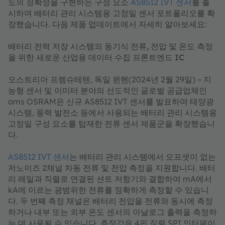
도의 정확성을 구현하는 구성 요소
AS8512 IVT 센서
를 출
시하며 배터리 관리 시스템용 고정밀 센서 포트폴리오를 확
장했습니다. 다음 제품 업데이트에서 자세히 알아보세요:
배터리 전력 저장 시스템의 동기식 전류, 전압 및 온도 측정
을 위한 새로운 산업용 데이터 수집 프론트엔드 IC
오스트리아 프렘슈테텐, 독일 뮌헨(2024년 2월 29일) – 지
능형 센서 및 이미터 분야의 선도적인 글로벌 공급업체인
ams OSRAM은 신규 AS8512 IVT 센서를 발표하며 태양광
시스템, 풍력 발전소 등에서 사용되는 배터리 관리 시스템용
고정밀 구성 요소를 탑재한 전류 센서 제품군을 확장했습니
다.
AS8512 IVT 센서
는 배터리 관리 시스템에서 오프셋이 없는
저노이즈 2채널 차동 전류 및 전압 측정을 지원합니다. 배터
리 레일과 직렬로 연결된 션트 저항기와 결합하여 mA에서
kA에 이르는 광범위한 전류를 정확하게 측정할 수 있습니
다. 두 번째 측정 채널은 배터리 전압을 전류와 동시에 측정
하거나 내부 또는 외부 온도 센서의 아날로그 출력을 측정하
는 데 사용될 수 있습니다. 측정값은 4핀 직렬 SPI 인터페이