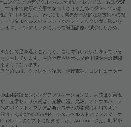
ーニングなどのデジタルヘルス分野のトレンドは、もはやSF
り、世界中で健康の公平性を向上させるために役立っていま
模な混乱を引き起こし、それにより業界が革新的な新技術への投
ん。デジタルヘルスのトレンドがパンデミックの間に勢いを
ています。パンデミックによって対面診療が減少したため、
間をかけて足を運ぶことなく、自宅で行いたいと考えている
スを拡大しています。医療弱者や地元に交通手段や医療機関
れるようになります。
得るためには、タブレット端末、携帯電話、コンピューター
多くの生体認証センシングアプリケーションは、高感度を実現
ます。光学センサ技術は、光検出器、光源、オンウエハーフ
世代のポイントオブケア診断システムの開発に利用できま
僚であるams OSRAMデジタルヘルストピックスマーケ
ton Studioのゲストに招きました。Ammannさん、時間を
ようこそ！