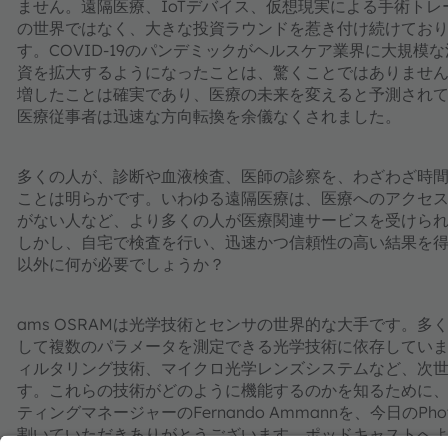
ません。遠隔医療、IoTデバイス、仮想現実による手術トレ
の世界ではなく、大きな投資ラウンドを惹き付け続けてお
す。COVID-19のパンデミックがヘルスケア業界に大規
資を拡大するようになったことは、驚くことではありませ
増したことは確実であり、医療の未来を変えると予測され
医療従事者は迅速な方向転換を余儀なくされました。
多くの人が、診断や血液検査、医師の診察を、わざわざ時
ことは明らかです。いわゆる遠隔医療は、医療へのアクセ
がない人など、より多くの人が医療関連サービスを受けら
しかし、自宅で検査を行い、迅速かつ信頼性の高い結果を
以外に何が必要でしょうか？
ams OSRAMは光学技術とセンサの世界的な大手です。
して複数のパラメータを測定できる光学技術に依存してい
ィルタリング技術、マイクロ光学レンズシステムなど、次
す。これらの技術がどのように機能するのかを知るために、同
ティングマネージャーのFernando Ammannを、今日のPho
割いていただきありがとうございます。ポッドキャストへ