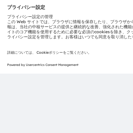
ams-OSRAM AG
Tobelbader Straße 30
8141 Premstaetten
Austria
電話:
+43 3136 500-0