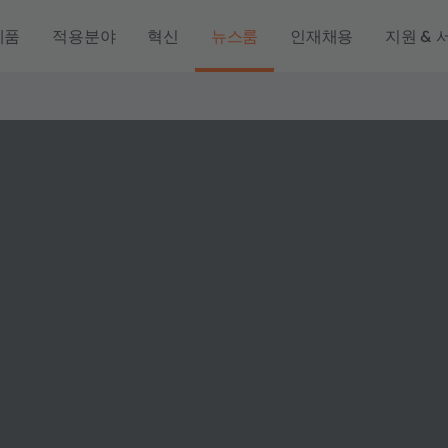
제품
적용분야
혁신
뉴스룸
인재채용
지원 & 