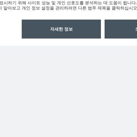
ams OSRAM 소개
지원
뉴스룸
제품 선택기
투자자
다운로드 센
지속 가능성
툴
위치 & 분포
문의
인재채용
기술 지원
접근성
파트너 네트
내부 고발
개인 정보 정책
이용 약관
거래 조건
상표
쿠키 정책
AI 이용 