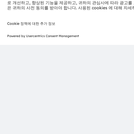
ams-OSRAM AG
Tobelbader Straße 30
8141 Premstaetten
Austria
전화:
+43 3136 500-0
© 2026 ams-OSRAM AG. All rights reserved.