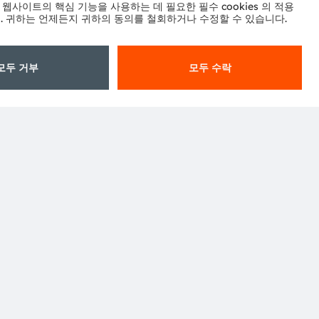
터
워크
정책