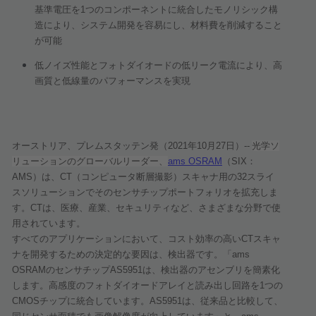
基準電圧を
1
つのコンポーネントに統合したモノリシック構
造により、システム開発を容易にし、材料費を削減すること
が可能
低ノイズ性能とフォトダイオードの低リーク電流により、高
画質と低線量のパフォーマンスを実現
オーストリア、プレムスタッテン発（
2021
年
10
月
27
日）
--
光学ソ
リューションのグローバルリーダー、
ams OSRAM
（
SIX
：
AMS
）は、
CT
（コンピュータ断層撮影）スキャナ用の
32
スライ
スソリューションでそのセンサチップポートフォリオを拡充しま
す。
CT
は、医療、産業、セキュリティなど、さまざまな分野で使
用されています。
すべてのアプリケーションにおいて、コスト効率の高い
CT
スキャ
ナを開発するための決定的な要因は、検出器です。「
ams
OSRAM
のセンサチップ
AS5951
は、検出器のアセンブリを簡素化
します。高感度のフォトダイオードアレイと読み出し回路を
1
つの
CMOS
チップに統合しています。
AS5951
は、従来品と比較して、