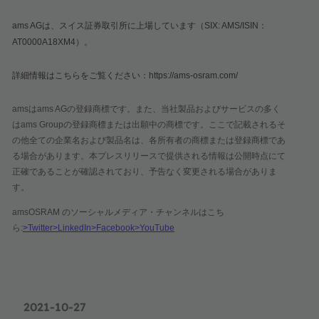
ams AG
は、スイス証券取引所に上場しています（
SIX: AMS/ISIN
：
AT0000A18XM4
）。
詳細情報はこちらをご覧ください：
https://ams-osram.com/
ams
は
ams AG
の登録商標です。また、当社製品およびサービスの多く
は
ams Group
の登録商標または出願中の商標です。ここで記載されるそ
の他全ての企業名および製品名は、各所有者の商標または登録商標であ
る場合があります。本プレスリリースで提供される情報は公開時点にて
正確であることが確認されており、予告なく変更される場合がありま
す。
amsOSRAM
のソーシャルメディア・チャンネルはこち
ら
:
>Twitter
>LinkedIn
>Facebook
>YouTube
2021-10-27