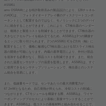
AS5951
ams OSRAM
による特許取得済みの製品設計により、
128
チャネル
の
ADC
は、
フォトダイオードアレイ横のディスクリートコンポ
ーネントとして配置するのではなく、モノリシックに
1
つのデバイ
スに統合することができます。これにより、
CT
検出器のベンダー
は、複雑さと製造コストを削減することができます。
CT
検出器の
大きなピクセルアレイを組み立てるため、
AS5951
は
3
つの隣接す
るエッジに取り付けられます。
2
つの
AS5951 IC
を
Z
方向（軸）に
配置することで、価格に敏感な
CT
検出器における
32
スライス検出
器の開発が可能になります。内蔵の基準電圧により、外付け部品
を追加する必要がなく、部品コストを削減できます。また、統合
された温度センサがチップの温度を監視します。
AS5951
は、すぐ
に使用できるセンサチップソリューションで、検出器とのシステ
ム統合を容易にします。
また、低線量モードでは、センサあたりの最大消費電力が
67.2mW
となるため、自己発熱が抑えられ、冷却コストの削減に
つながります。
CT
モジュールを構築する際、
AS5951
は、ワイヤ
ーボンディングプロセスにより基板に直接マウントすることがで
きます。
AS5951
は、低コストの基板材料と組み合わせることで、