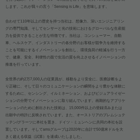
します。これが我々の言う「
Sensing is Life
」を意味します。
合わせて
110
年以上の歴史を持つ当社は、想像力、深いエンジニアリン
グの専門知識、そしてセンサーと光の技術におけるグローバルな生産能
力を提供できることが主な特徴です。当社は、コンシューマー、自動
車、ヘルスケア、インダストリーの各分野のお客様が競争力を維持する
ことを可能にするイノベーションを創出し、環境負荷の軽減を行う一方
で、健康、安全、利便性の面で生活の質を向上させるイノベーションの
推進を行っています。
全世界の約
2
万
7,000
人の従業員が、移動をより安全に、医療診断をよ
り正確に、そして日々のコミュニケーションの瞬間をより豊かな体験に
するために、センシング、イルミネーション、およびビジュアライゼー
ションの分野でイノベーションに取り組んでいます。画期的なアプリケ
ーションのために創出された技術は、
15,000
件以上の登録済みまたは
出願中の特許に反映されています。また、オーストリアのプレムシュテ
ッテン
/
グラーツに本社を置き、ドイツ・ミュンヘンに共同の本社を設
置しています。そして
ams
グループは
2020
年に合計で
50
億米ドルを大
きく超える収益（試算）を達成いたしました。