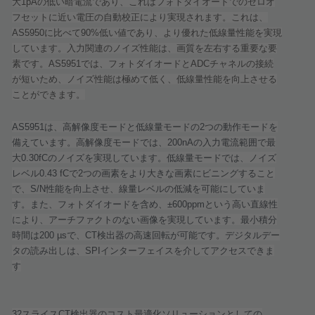
大
1pA
の低い暗電流であり、これはフォトダイオードでのゼロオ
フセットに近い電圧の自動校正により実現されます。これは、
AS5950
に比べて
90%
低い値であり、より優れた低線量性能を実現
しています。入力関連のノイズ性能は、画質を左右する重要な要
素です。
AS5951
では、フォトダイオードと
ADC
チャネルの接続
が短いため、ノイズ性能は極めて低く、低線量性能を向上させる
ことができます。
AS5951
は、高解像度モードと低線量モードの
2
つの動作モードを
備えています。高解像度モードでは、
200nA
の入力電流範囲で最
大
0.30fC
のノイズを実現しています。低線量モードでは、ノイズ
レベル
0.43 fC
で
2
つの画素をより大きな画素にビニングすること
で、
S/N
性能を向上させ、線量レベルの低減を可能にしていま
す。また、フォトダイオードを含め、
±600ppm
という高い直線性
により、アーチファクトのない画像を実現しています。最小積分
時間は
200 µs
で、
CT
検出器の高速回転が可能です。デジタルデー
タの読み出しは、
SPI
インターフェイスを介してアクセスできま
す
32
スライス
CT
検出器のコスト最適化ソリューションとしての