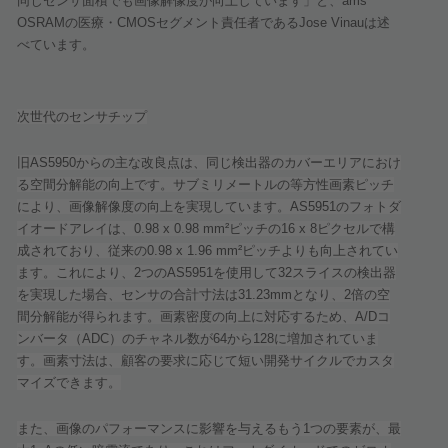
同じセンサ面積でも画像解像度が向上しています」と、
ams
OSRAM
の医療・
CMOS
セグメント責任者である
Jose Vinau
は述
べています。
次世代のセンサチップ
旧
AS5950
からの主な改良点は、同じ検出器のカバーエリアにおけ
る空間分解能の向上です。サブミリメートルの等方性画素ピッチ
により、画像解像度の向上を実現しています。
AS5951
のフォトダ
イオードアレイは、
0.98 x 0.98 mm²
ピッチの
16 x 8
ピクセルで構
成されており、従来の
0.98 x 1.96 mm²
ピッチよりも向上されてい
ます。これにより、
2
つの
AS5951
を使用して
32
スライスの検出器
を実現した場合、センサの合計寸法は
31.23mm
となり、
2
倍の空
間分解能が得られます。画素密度の向上に対応するため、
A/D
コ
ンバータ（
ADC
）のチャネル数が
64
から
128
に増加されていま
す。画素寸法は、顧客の要求に応じて短い開発サイクルでカスタ
マイズできます。
また、画像のパフォーマンスに影響を与えるもう
1
つの要素が、最