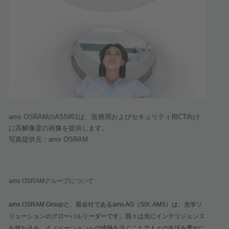
ams OSRAM
の
AS5951
は、医療用およびセキュリティ用
CT
向け
に高解像度の画像を提供します。
写真提供元：
ams OSRAM
ams OSRAM
グループについて
ams OSRAM Group
と、親会社である
ams AG
（
SIX: AMS
）は、光学ソ
リューションのグローバルリーダーです。我々は光にインテリジェンス
を持ち込み、イノベーションへの情熱を注ぐことで人々の生活を豊かに