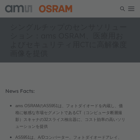
シングルチップのセンサソリュー
ション：ams OSRAM、医療用お
よびセキュリティ用CTに高解像度
画像を提供
News Facts:
ams OSRAM
の
AS5951
は、フォトダイオードを内蔵し、価
格に敏感な市場セグメントである
CT
（コンピュータ断層撮
影）スキャナの
32
スライス検出器に、コスト効率の高いソリ
ューションを提供
AS5951
は、
A/D
コンバーター、フォトダイオードアレイ、