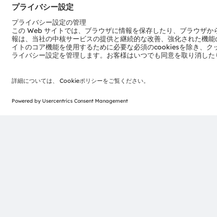
amsはams-OSRAM AGの登録商標です。また、当社製品お
録商標です。ここで記載されるその他全ての企業名および
ます。
ams OSRAMのソーシャルメディアチャンネルをご購読く
>Twitter
>LinkedIn
>Facebook
>YouTube
ams-OSRAM AG
Tobelbader Straße 30