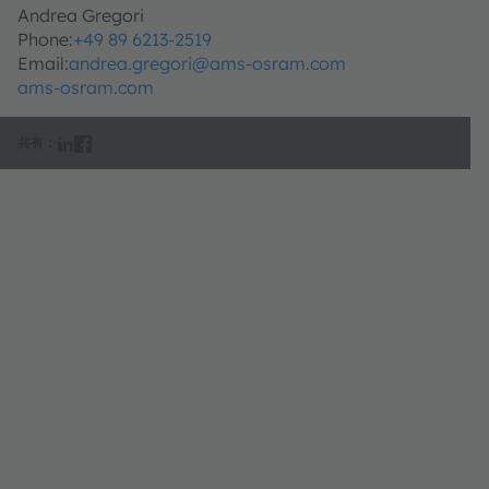
Andrea Gregori
Phone:
+49 89 6213-2519
Email:
andrea.gregori@ams-osram.com
ams-osram.com
共有：