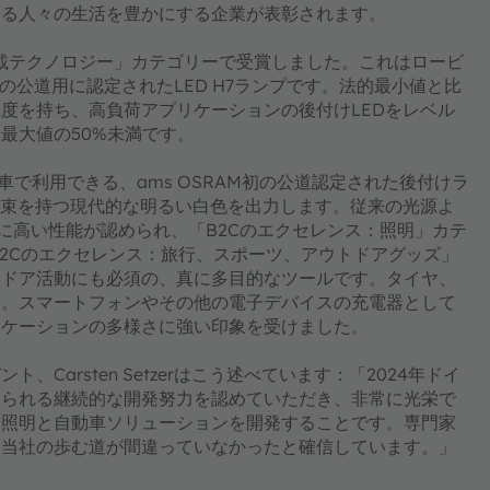
なる人々の生活を豊かにする企業が表彰されます。
レンス：車載テクノロジー」カテゴリーで受賞しました。これはロービ
初の公道用に認定されたLED H7ランプです。法的最小値と比
温度を持ち、高負荷アプリケーションの後付けLEDをレベル
最大値の50%未満です。
2V自動車で利用できる、ams OSRAM初の公道認定された後付けラ
光度束を持つ現代的な明るい白色を出力します。従来の光源よ
的に高い性能が認められ、「B2Cのエクセレンス：照明」カテ
0は、「B2Cのエクセレンス：旅行、スポーツ、アウトドアグッズ」
トドア活動にも必須の、真に多目的なツールです。タイヤ、
す。スマートフォンやその他の電子デバイスの充電器として
リケーションの多様さに強い印象を受けました。
、Carsten Setzerはこう述べています：「2024年ドイ
められる継続的な開発努力を認めていただき、非常に光栄で
な照明と自動車ソリューションを開発することです。専門家
、当社の歩む道が間違っていなかったと確信しています。」