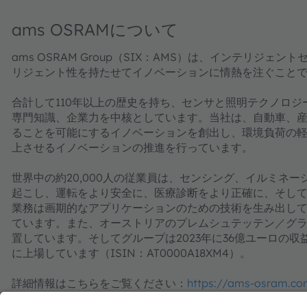
ams OSRAMについて
ams OSRAM Group（SIX：AMS）は、インテリ
リジェント性を持たせてイノベーションに情熱を注ぐこと
合計して110年以上の歴史を持ち、センサと照明テクノロ
専門知識、企業力を中核としています。当社は、自動車、
ることを可能にするイノベーションを創出し、環境負荷の
上させるイノベーションの推進を行っています。
世界中の約20,000人の従業員は、センシング、イルミネ
起こし、運転をより安全に、医療診断をより正確に、そし
業務は画期的なアプリケーションのための技術を生み出してお
ています。また、オーストリアのプレムシュテッテン／グ
置しています。そしてグループは2023年に36億ユーロの収益
に上場しています（ISIN：AT0000A18XM4）。
詳細情報はこちらをご覧ください：
https://ams-osram.co