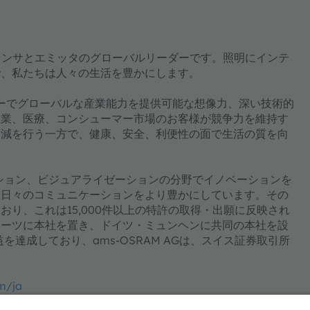
ジェントセンサとエミッタのグローバルリーダーです。照明にインテ
で、私たちは人々の生活を豊かにします。
ジーでグローバルな産業能力を提供可能な想像力、深い技術的
産業、医療、コンシューマー市場のお客様が競争力を維持す
軽減を行う一方で、健康、安全、利便性の面で生活の質を向
ーション、ビジュアライゼーションの分野でイノベーションを
て日々のコミュニケーションをより豊かにしています。その
り、これは15,000件以上の特許の取得・出願に反映され
ラーツに本社を置き、ドイツ・ミュンヘンに共同の本社を設
を達成しており、ams-OSRAM AGは、スイス証券取引所
m/ja