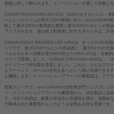
業績に対して贈られます。イノベーションを通じて対象と
OSRAM TRUCKSTAR LED H7は「B2Bのエクセ
ームとハイビームの両方で24V車両に向け、ams OSRAM
較して最大230%の驚異的な輝度と最大6000ケルビンの色
アップさせます。他の路上利用者に対するぎらつきは、許容
OSRAM NIGHT BREAKER LED W5Wは、すべての1
ンプです。最大5700ケルビンの色温度と、最大50 lmの
りもエネルギー消費を最大80%抑えたW5W LEDは、全般
ゴリーで受賞しました。OSRAM TYREinflate 400
カテゴリーで特別賞を受賞しました。これは、どんなアウ
エアーベッド、ボールの空気をあっという間に充填できま
も機能します。イノベーションアワードの審査団は、アプ
受賞スピーチで、ams OSRAMの自動車部門バイスプレジデント
ツ・イノベーションアワードの審査団から、当社製品に込
す。当社の目的は、顧客の安全性と快適性を増す、画期的
で構成された審査団からこのような栄誉ある賞を受賞でき