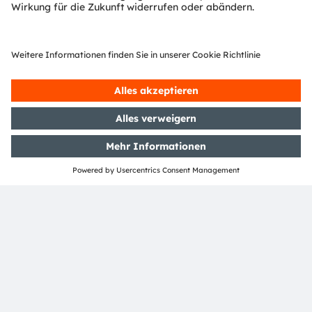
Dienstleistungen angemeldete oder eingetragene
Handelsmarken der ams OSRAM Gruppe. Alle übrigen
hier genannten Namen von Unternehmen oder
Produkten können Handelsmarken oder eingetragene
Handelsmarken ihrer jeweiligen Inhaber sein.
ams OSRAM social media:
>Twitter
>LinkedIn
>Facebook
>YouTube
Media Relations