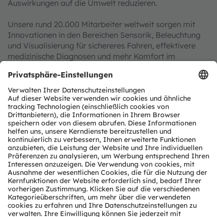
Auswirkungen auf die Umwelt reduzieren.
Unsere rund 20.000 Mitarbeiter weltweit sorgen mit
Innovationen in den Bereichen Sensorik, Beleuchtung
und Visualisierung für sichereres Fahren, effektivere
medizinische Diagnosen und mehr Komfort im
Kommunikationsalltag. Unsere Arbeit lässt
Technologien für bahnbrechende Anwendungen
Wirklichkeit werden, was sich in über 15.000 erteilten
und angemeldeten Patenten widerspiegelt. Mit
Hauptsitz in Premstätten/Graz (Österreich) und einem
Co-Hauptsitz in München (Deutschland) erzielte die
ams OSRAM Gruppe im Jahr 2023 einen Umsatz von
EUR 3,6 Mrd. und ist als ams-OSRAM AG an der SIX
Swiss Exchange notiert (ISIN: AT0000A18XM4).
Mehr über uns erfahren Sie auf
https://ams-
osram.com
ams ist eine eingetragene Handelsmarke der ams-
OSRAM AG. Zusätzlich sind viele unserer Produkte und