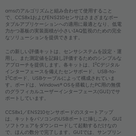
amsのアルゴリズムと組み合わせて使用すること
で、CCS8x1およびENS210センサはさまざまなポー
タブルアプリケーションへの適用に最適となり、低電
力かつ基板の実装面積が小さいIAQ監視のための完全
なソリューションを提供できます。
この新しい評価キットは、センサシステムを設定・運
用し、また測定値を記録し評価するためのシンプルな
2
アプローチを提供します。各キットは、I
Cデジタル
インターフェースを備えたセンサボード、USB-to-
2
I
Cボード、USBケーブルによって構成されていま
す。ボードは、Windows® OSを搭載したPC用の無償
のグラフィカルユーザーインターフェース(GUI)でサ
ポートしています。
CCS8x1／ENS210センサボードのスタートアップ
は、キットをパソコンのUSBポートに挿しこみ、GUI
ソフトウェアをダウンロードして起動するだけなの
で、ほんの数分で完了します。GUIでは、サンプリン