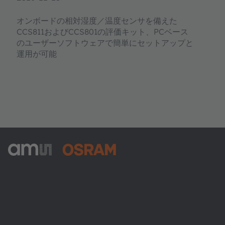
オンボードの相対湿度／温度センサを備えた
CCS811およびCCS801の評価キット、PCベース
のユーザーソフトウェアで簡単にセットアップと
運用が可能
ams-OSRAM AG
Tobelbader Straße 30
8141 Premstaetten
Austria
電話:
+43 3136 500-0