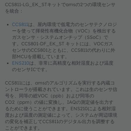
CCS811-LG_EK_STキットでamsの2つの環境センサ
を統合：
CCS811
は、屋内環境で低電力のセンサテクノロジ
ーを使って揮発性有機化合物（VOC）を検出する
ガスセンサ・システムオンチップ（SSoC）で
す。CCS801-DF_EK_ST キットには、VOCガス
センサのCCS801とともに、CCS811の代わりに外
部MCUを搭載しています。
ENS210
は、非常に高精度な相対湿度および温度
のセンサICです。
CCS811には、amsのアルゴリズムを実行する内蔵コ
ントローラが搭載されています。これは生のセンサ信
号を、同等の総VOC（ppb）および同等の
CO2（ppm）の値に変換し、IAQの測定値を出力す
るために使うことができます。ENS210による相対湿
度および温度の測定値によって、システムが周辺環境
の変化を補正してCCS811のデジタル出力を調整する
ことができます。