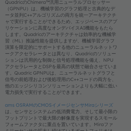
QuadricのChimera™汎用ニューラルプロセッサー
（GPNPU）は、機械学習のグラフ処理と古典的なデ
ータ並列C++アルゴリズムの両方を統一アーキテクチ
ャで実行することができるため、エッジベースのアプ
リケーションに高度なオンデバイスAI機能をもたら
します。Quadricのアーキテクチャは効率的な機械学
習（ML）推論性能を提供しますが、機械学習グラフ
演算を限定的にサポートする他のニューラルネットワ
ークアクセラレータとは異なり、Quadricのソリュー
ションは汎用的な制御と信号処理機能を備え、NPU
アクセラレータとDSPを最高の状態で融合させていま
す。Quadric GPNPUは、ニューラルネットグラフと
信号の前処理および後処理用のC++コードの両方を、
他のエッジシリコンソリューションよりも大幅に低い
電力損失で実行することができます。
ams OSRAMのCMOSイメージセンサMiraシリーズ
は、センサとシステムの低消費電力、そして最小限の
フットプリントで最大限の解像度を実現するスモール
フォームファクタに重点を置いています。Miraファ
ミリーセンサの拡大し続けているポートフォリオは、