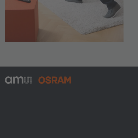
ams-OSRAM AG
Tobelbader Straße 30
8141 Premstaetten
Austria
電話:
+43 3136 500-0