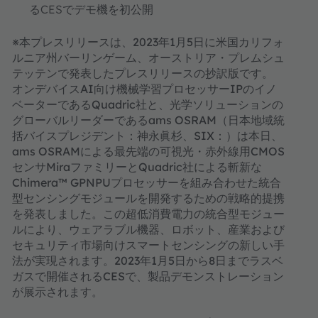
るCESでデモ機を初公開
※本プレスリリースは、2023年1月5日に米国カリフォ
ルニア州バーリンゲーム、オーストリア・プレムシュ
テッテンで発表したプレスリリースの抄訳版です。
オンデバイスAI向け機械学習プロセッサーIPのイノ
ベーターであるQuadric社と、光学ソリューションの
グローバルリーダーであるams OSRAM（日本地域統
括バイスプレジデント：神永眞杉、SIX：）は本日、
ams OSRAMによる最先端の可視光・赤外線用CMOS
センサMiraファミリーとQuadric社による斬新な
Chimera™ GPNPUプロセッサーを組み合わせた統合
型センシングモジュールを開発するための戦略的提携
を発表しました。この超低消費電力の統合型モジュー
ルにより、ウェアラブル機器、ロボット、産業および
セキュリティ市場向けスマートセンシングの新しい手
法が実現されます。2023年1月5日から8日までラスベ
ガスで開催されるCESで、製品デモンストレーション
が展示されます。