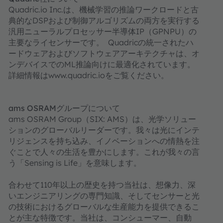
Quadric.io Inc.は、機械学習の推論ワークロードと古
典的なDSPおよび制御アルゴリズムの両方を実行する
汎用ニューラルプロセッサー半導体IP（GPNPU）の
主要なライセンサーです。 Quadricの統一されたハ
ードウェアおよびソフトウェアアーキテクチャは、オ
ンデバイスでのML推論向けに最適化されています。
詳細情報はwww.quadric.ioをご覧ください。
ams OSRAMグループについて
ams OSRAM Group（SIX: AMS）は、光学ソリュー
ションのグローバルリーダーです。我々は光にインテ
リジェンスを持ち込み、イノベーションへの情熱を注
ぐことで人々の生活を豊かにします。これが我々の言
う「Sensing is Life」を意味します。
合わせて110年以上の歴史を持つ当社は、想像力、深
いエンジニアリングの専門知識、そしてセンサーと光
の技術におけるグローバルな生産能力を提供できるこ
とが主な特徴です。当社は、コンシューマー、自動