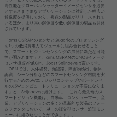
高性能なグローバルシャッターイメージセンサを必要
とするさまざまなアプリケーションに対応した幅広い
解像度を提供しており、複数の製品がリリースされて
いるほか、より高い解像度や低い解像度の製品も開発
されています。
「ams OSRAMのセンサとQuadricのプロセッシング
を1つの低消費電力モジュールに組み合わせること
で、スマートビジョンセンシングの展開に新たな可能
性が開かれます」と、ams OSRAMのCMOSイメージ
センサ担当VP兼GM、Joost Seijnaeveは言います。
「OEMでは、人体姿勢、顔認識、障害物検出、物体
認識、シーン分析などのスマートセンシング機能を実
行するための5Wエッジシリコンチップやボードレベ
ルの15Wコンピュートソリューションが不要になりま
す」と、Seijnaeveは続けます。「これら最先端のス
マートビジョン機能は、自動車、コンシューマー、産
業、アプリケーションの多くの革新的な製品のフォー
ムファクタにおいて、単一の複合型センサ・処理モジ
ュールに組み込むことができます」。