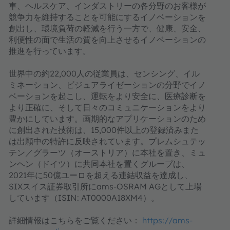
車、ヘルスケア、インダストリーの各分野のお客様が
競争力を維持することを可能にするイノベーションを
創出し、環境負荷の軽減を行う一方で、健康、安全、
利便性の面で生活の質を向上させるイノベーションの
推進を行っています。
世界中の約22,000人の従業員は、センシング、イル
ミネーション、ビジュアライゼーションの分野でイノ
ベーションを起こし、運転をより安全に、医療診断を
より正確に、そして日々のコミュニケーションをより
豊かにしています。画期的なアプリケーションのため
に創出された技術は、15,000件以上の登録済みまた
は出願中の特許に反映されています。プレムシュテッ
テン／グラーツ（オーストリア）に本社を置き、ミュ
ンヘン（ドイツ）に共同本社を置くグループは、
2021年に50億ユーロを超える連結収益を達成し、
SIXスイス証券取引所にams-OSRAM AGとして上場
しています（ISIN: AT0000A18XM4）。
詳細情報はこちらをご覧ください：
https://ams-