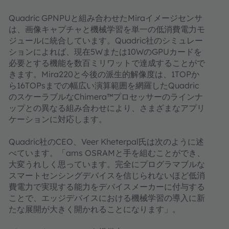
Quadric GPNPUと組み合わせたMiraイメージセンサ
は、画像キャプチャと機械学習を単一の低消費電力モ
ジュールに統合しています。Quadric社のシミュレー
ションによれば、現在5Wまたは10WのGPUカードを
必要とする機能を数百ミリワットで達成することがで
きます。Mira220と今後の派生的解像度は、1TOPか
ら16TOPsまでの幅広い演算範囲を網羅したQuadric
のスケーラブルなChimera™プロセッサーのラインナ
ップとの異なる組み合わせにより、さまざまなアプリ
ケーションに対応します。
Quadric社のCEO、Veer Kheterpal氏は次のように述
べています。「ams OSRAMと手を組むことができ、
大変うれしく思っています。完全にプログラマブルな
スマートセンシングデバイスを信じられないほど低消
費電力で実現する能力をデバイスメーカーに付与する
ことで、エッジデバイスにおける機械学習の導入に新
たな展開が大きく開かれることになります」。