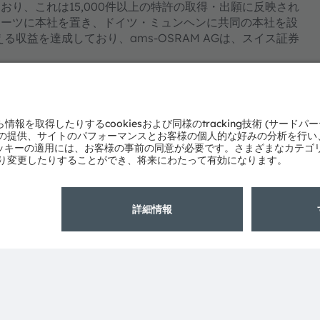
り、これは15,000件以上の特許の取得・出願に反映され
ラーツに本社を置き、ドイツ・ミュンヘンに共同の本社を設
る収益を達成しており、ams-OSRAM AGは、スイス証券
om/ja/
よびサービスの多くはams OSRAM Groupの商標または登
製品名は、各所有者の商標または登録商標である場合があり
さい: