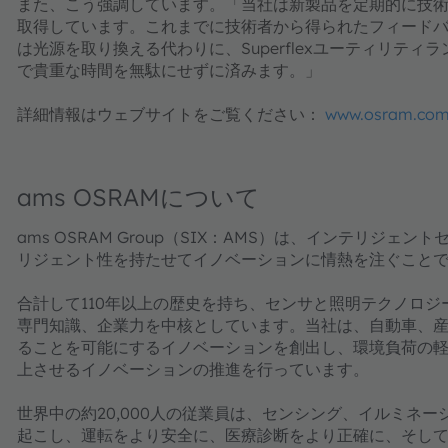
また、こう強調しています。「当社は新製品を定期的に技
取得しています。これまでに技術者から得られたフィード
は光源を取り換える代わりに、Superflexユーティリテ
で貴重な時間を無駄にせずに済みます。」
詳細情報はウェブサイトをご覧ください：
www.osram.co
ams OSRAMについて
ams OSRAM Group（SIX：AMS）は、インテリ
リジェント性を持たせてイノベーションに情熱を注ぐこと
合計して110年以上の歴史を持ち、センサと照明テクノロ
専門知識、企業力を中核としています。当社は、自動車、
ることを可能にするイノベーションを創出し、環境負荷の
上させるイノベーションの推進を行っています。
世界中の約20,000人の従業員は、センシング、イルミネ
起こし、運転をより安全に、医療診断をより正確に、そし