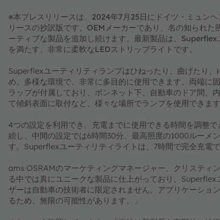
※本プレスリリースは、2024年7月25日にドイツ・ミュ
リースの抄訳版です。OEMメーカーであり、名の知られた
ーティブな製品を追加し続けます。最新製品は、Superfle
を満たす、非常に柔軟なLEDストリップライトです。
Superflexユーティリティランプはひねったり、曲げた
め、多様な環境で、非常に多目的に使用できます。両端に固
ラップが付属しており、ボンネット下、自動車のドア間、
て傾斜表面に取付など、様々な場所でランプを使用できま
4つの設定を利用でき、充電までに使用できる時間を調整でき
続し、中間の設定では6時間30分、最高照度の1000ルー
す。Superflexユーティリティライトは、7時間で完全充電
ams OSRAMのマーケティングマネージャー、クリスティン ト
る中では真にユニークな製品に仕上がっており、Superfl
ザーは自動車の技術者に限定されません。アプリケーショ
るため、無限の可能性があります。」