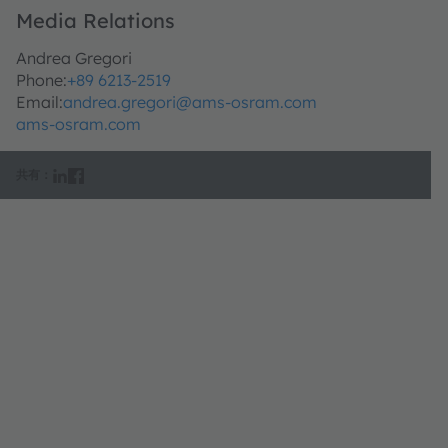
Media Relations
Andrea Gregori
Phone:
+89 6213-2519
Email:
andrea.gregori@ams-osram.com
ams-osram.com
共有：