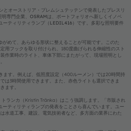
ンヘンとオーストリア・プレムシュテッテンで発表したプレスリ
照明専門企業、OSRAMは、ポートフォリオへ新しくイノベ
xユーティリティランプ（LEDIL416）です。多彩な照明要件
り、ゆがめて、あらゆる形状に整えることが可能です。このた
定用フックを取り付けられ、180度曲げられる伸縮性のスト
内装作業時のライト、車体下部にまたがって、現場照明とし
す。
ます。例えば、低照度設定（400ルーメン）では20時間持
メンでは3時間使用できます。また、赤色ライトも選択できま
できます。
ランカ（Kristin Tränka）はこう強調します。「市販され
exユーティリティランプの発表をことさら喜んでいます。ユー
ンは水道工事、建設、電気技術者など、多方面の業界にわた