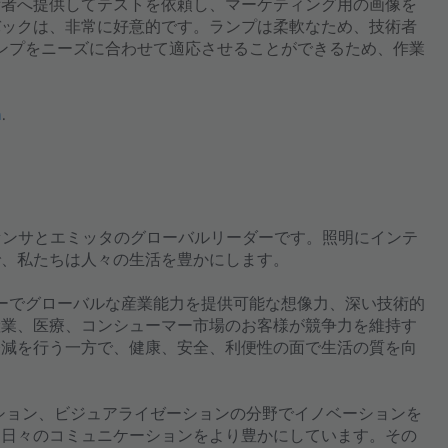
術者へ提供してテストを依頼し、マーケティング用の画像を
バックは、非常に好意的です。ランプは柔軟なため、技術者
ィランプをニーズに合わせて適応させることができるため、作業
m
.
ジェントセンサとエミッタのグローバルリーダーです。照明にインテ
で、私たちは人々の生活を豊かにします。
ジーでグローバルな産業能力を提供可能な想像力、深い技術的
産業、医療、コンシューマー市場のお客様が競争力を維持す
軽減を行う一方で、健康、安全、利便性の面で生活の質を向
ーション、ビジュアライゼーションの分野でイノベーションを
て日々のコミュニケーションをより豊かにしています。その