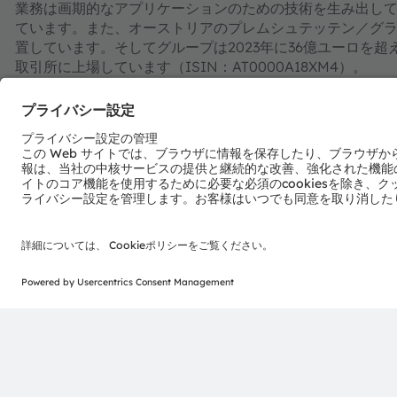
業務は画期的なアプリケーションのための技術を生み出してお
ています。また、オーストリアのプレムシュテッテン／グ
置しています。そしてグループは2023年に36億ユーロを超え
取引所に上場しています（ISIN：AT0000A18XM4）。
詳細情報はこちらをご覧ください：
https://ams-osram.c
amsはams-OSRAM AGの登録商標です。また、当社製品お
録商標です。ここで記載されるその他全ての企業名および
ます。
ams OSRAMのソーシャルメディアチャンネルをご購読くだ
>Twitter
>LinkedIn
>Facebook
>YouTube