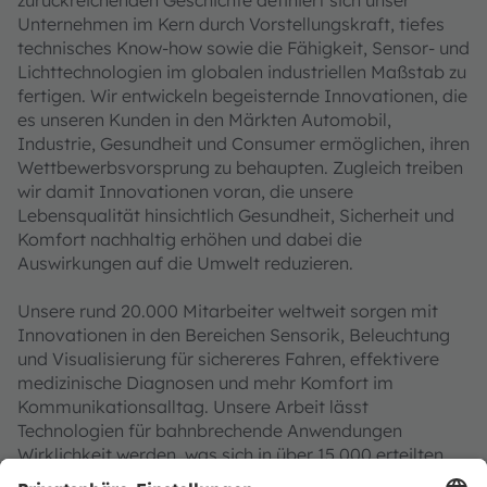
Unternehmen im Kern durch Vorstellungskraft, tiefes
technisches Know-how sowie die Fähigkeit, Sensor- und
Lichttechnologien im globalen industriellen Maßstab zu
fertigen. Wir entwickeln begeisternde Innovationen, die
es unseren Kunden in den Märkten Automobil,
Industrie, Gesundheit und Consumer ermöglichen, ihren
Wettbewerbsvorsprung zu behaupten. Zugleich treiben
wir damit Innovationen voran, die unsere
Lebensqualität hinsichtlich Gesundheit, Sicherheit und
Komfort nachhaltig erhöhen und dabei die
Auswirkungen auf die Umwelt reduzieren.
Unsere rund 20.000 Mitarbeiter weltweit sorgen mit
Innovationen in den Bereichen Sensorik, Beleuchtung
und Visualisierung für sichereres Fahren, effektivere
medizinische Diagnosen und mehr Komfort im
Kommunikationsalltag. Unsere Arbeit lässt
Technologien für bahnbrechende Anwendungen
Wirklichkeit werden, was sich in über 15.000 erteilten
und angemeldeten Patenten widerspiegelt. Mit