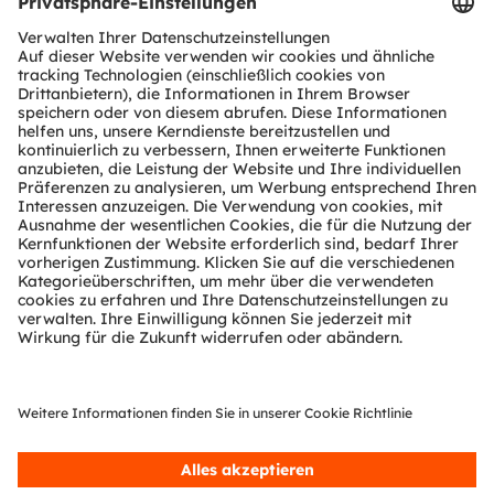
Hauptsitz in Premstätten/Graz (Österreich) und einem
Co-Hauptsitz in München (Deutschland) erzielte die
ams OSRAM Gruppe im Jahr 2023 einen Umsatz von
EUR 3,6 Mrd. und ist als ams-OSRAM AG an der SIX
Swiss Exchange notiert (ISIN: AT0000A18XM4).
Mehr über uns erfahren Sie auf
https://ams-
osram.com
ams ist eine eingetragene Handelsmarke der ams-
OSRAM AG. Zusätzlich sind viele unserer Produkte und
Dienstleistungen angemeldete oder eingetragene
Handelsmarken der ams OSRAM Gruppe. Alle übrigen
hier genannten Namen von Unternehmen oder
Produkten können Handelsmarken oder eingetragene
Handelsmarken ihrer jeweiligen Inhaber sein.
ams OSRAM social media:
>Twitter
>LinkedIn
>Facebook
>YouTube