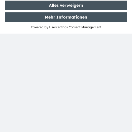
Media Relations
Andrea Gregori
Phone:
+89 6213-2519
Email:
andrea.gregori@ams-osram.com
ams-osram.com
TEILEN: