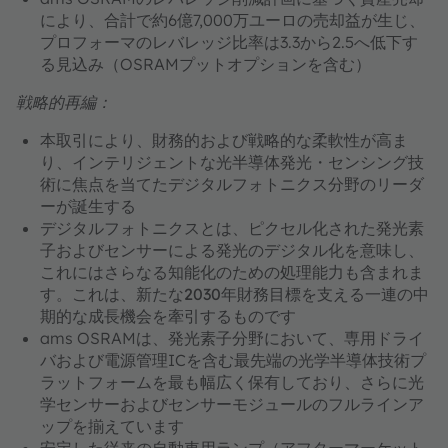
により、合計で約6億7,000万ユーロの売却益が生じ、
プロフォーマのレバレッジ比率は3.3から2.5へ低下す
る見込み（OSRAMプットオプションを含む）
戦略的再編：
本取引により、財務的および戦略的な柔軟性が高ま
り、
インテリジェントな光半導体発光・センシング技
術
に焦点を当てた
デジタルフォトニクス分野のリーダ
ー
が誕生する
デジタルフォトニクスとは、
ピクセル化された発光素
子およびセンサーによる発光のデジタル化を意味し、
これにはさらなる知能化のための処理能力も含まれま
す。これは、
新たな2030年財務目標を支える
一連の中
期的な成長機会を牽引するものです
ams OSRAMは、発光素子分野において、専用ドライ
バおよび電源管理ICを含む
最先端の光学半導体技術プ
ラットフォームを最も幅広く
保有しており、さらに光
学センサーおよびセンサーモジュールのフルラインア
ップを揃えています