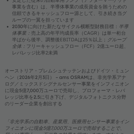
安定した従来の自動車用ランプ（アフターマーケット
事業を含む）は、半導体事業の成長資金を賄うための
信頼できるキャッシュフロー源として、引き続き当グ
ループの一翼を担っています
2030年に向けた新たなサイクル横断型財務目標
：
半導
体事業：
売上高の年平均成長率（CAGR）は単一桁台
半ばから後半、調整後EBITDAは25％以上；
グループ
全体：
フリーキャッシュフロー（FCF）2億ユーロ超、
レバレッジ比率2未満
オーストリア・プレムシュテッテンおよびドイツ・ミュン
ヘン（2026年2月3日） – ams OSRAMは、非光学系アナ
ログ／ミックスドシグナルセンサー事業をインフィニオン
に現金5億7,000万ユーロで売却し、プロフォーマ・レバ
レッジ比率を2.5に引き下げ、デジタルフォトニクス分野
のリーダー企業を創出する
「非光学系の自動車、産業用、医療用センサー事業をイン
フィニオンに現金5億7,000万ユーロで売却することで、