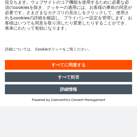
ams and OSRAM are registered trademarks of ams
OSRAM Group. In addition, many of our products and
services are registered or filed trademarks of ams
OSRAM Group. All other company or product names
mentioned herein may be trademarks or registered
trademarks of their respective owners.
Join ams OSRAM social media: >
LinkedIn
>
YouTube
投資家向け情報