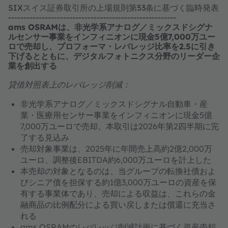
SIXスイス証券取引所の上場規則第53条に基づく臨時発表
-------------------------------------------------------
ams OSRAMは、非光学系アナログ／ミックスドシグナ
ルセンサー事業をインフィニオンに現金5億7,000万ユー
ロで売却し、プロフォーマ・レバレッジ比率を2.5に引き
下げるとともに、デジタルフォトニクス分野のリーダー企
業を創出する
貸借対照表上のレバレッジ削減：
非光学系アナログ／ミックスドシグナル自動車・産
業・医療用センサー事業をインフィニオンに現金5億
7,000万ユーロで売却。本取引は2026年第2四半期に完
了する見込み
売却対象事業は、2025年に年間売上高約2億2,000万
ユーロ、調整後EBITDA約6,000万ユーロを計上した
本売却の対象となるのは、当グループの転換社債およ
びシニア債を担保する約1億3,000万ユーロの資産を保
有する事業体であり、売却による収益は、これらの金
融商品の比例配分による買い戻しまたは償還に充当さ
れる
ams OSRAMのレバレッジ削減計画に基づく資産売却