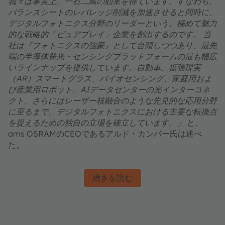
我々は事実上、一石二鳥の効果を得ています。すなわち、
バランスシートのレバレッジ削減を加速させると同時に、
デジタルフォトニクス分野のリーダーという、極めて魅力
的な戦略的「ピュアプレイ」企業を創出するのです。 当
社は『フォトニクスの強豪』として台頭しつつあり、最先
端の半導体発光・センシングプラットフォームの最も幅広
いラインナップを提供しています。自動車、拡張現実
（AR）スマートグラス、バイオセンシング、家庭用およ
び産業用ロボット、AIデータセンターの光インターコネ
クト、さらにはレーザー核融合のような先見的な応用分野
に至るまで、デジタルフォトニクスにおける主要な転換点
を捉えるための独自の立場を確立しています。」
と、
ams OSRAMのCEOであるアルド・カンパー氏は述べ
た。
続きを読む