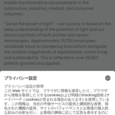
enable transformative advancements in the
automotive, industrial, medical, and consumer
industries.
“Sense the power of light” – our success is based on the
deep understanding of the potential of light and our
distinct portfolio of both emitter and sensor
technologies. Approximately 19,700 employees
worldwide focus on pioneering innovations alongside
the societal megatrends of digitalization, smart living
and sustainability. This is reflected in over 13,000
patents granted and applied.
Headquartered in Premstaetten/Graz (Austria) with co-
headquarters in Munich (Germany), the group achieved
EUR 3.4 billion revenues in 2024 and is listed as ams-
OSRAM AG on the SIX Swiss Exchange (ISIN:
AT0000A3EPA4).
Find out more about us on
https://ams-osram.com