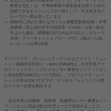
安定した従来の自動車用ランプ（アフターマーケット
事業を含む）は、半導体事業の成長資金を賄うための
信頼できるキャッシュフロー源として、引き続き当グ
ループの一翼を担っています
2030年に向けた新たなサイクル横断型財務目標
：
半導
体事業：
売上高の年平均成長率（CAGR）は単一桁台
半ばから後半、調整後EBITDAは25％以上；
グループ
全体：
フリーキャッシュフロー（FCF）2億ユーロ超、
レバレッジ比率2未満
オーストリア・プレムシュテッテンおよびドイツ・ミュン
ヘン（2026年2月3日） – ams OSRAMは、非光学系アナ
ログ／ミックスドシグナルセンサー事業をインフィニオン
に現金5億7,000万ユーロで売却し、プロフォーマ・レバ
レッジ比率を2.5に引き下げ、デジタルフォトニクス分野
のリーダー企業を創出する
「非光学系の自動車、産業用、医療用センサー事業をイン
フィニオンに現金5億7,000万ユーロで売却することで、