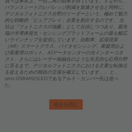
我々は事実上、一石二鳥の効果を得ています。すなわち、
バランスシートのレバレッジ削減を加速させると同時に、
デジタルフォトニクス分野のリーダーという、極めて魅力
的な戦略的「ピュアプレイ」企業を創出するのです。 当
社は『フォトニクスの強豪』として台頭しつつあり、最先
端の半導体発光・センシングプラットフォームの最も幅広
いラインナップを提供しています。自動車、拡張現実
（AR）スマートグラス、バイオセンシング、家庭用およ
び産業用ロボット、AIデータセンターの光インターコネ
クト、さらにはレーザー核融合のような先見的な応用分野
に至るまで、デジタルフォトニクスにおける主要な転換点
を捉えるための独自の立場を確立しています。」
と、
ams OSRAMのCEOであるアルド・カンパー氏は述べ
た。
続きを読む