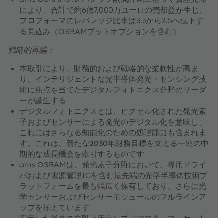
により、合計で約6億7,000万ユーロの売却益が生じ、
プロフォーマのレバレッジ比率は3.3から2.5へ低下す
る見込み（OSRAMプットオプションを含む）
戦略的再編：
本取引により、財務的および戦略的な柔軟性が高ま
り、
インテリジェントな光半導体発光・センシング技
術
に焦点を当てた
デジタルフォトニクス分野のリーダ
ー
が誕生する
デジタルフォトニクスとは、
ピクセル化された発光素
子およびセンサーによる発光のデジタル化を意味し、
これにはさらなる知能化のための処理能力も含まれま
す。これは、
新たな2030年財務目標を支える
一連の中
期的な成長機会を牽引するものです
ams OSRAMは、発光素子分野において、専用ドライ
バおよび電源管理ICを含む
最先端の光学半導体技術プ
ラットフォームを最も幅広く
保有しており、さらに光
学センサーおよびセンサーモジュールのフルラインア
ップを揃えています