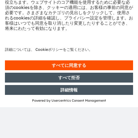
ams and OSRAM are registered trademarks of ams
OSRAM Group. In addition, many of our products and
services are registered or filed trademarks of ams
OSRAM Group. All other company or product names
mentioned herein may be trademarks or registered
trademarks of their respective owners.
Join ams OSRAM social media: >
LinkedIn
>
YouTube
投資家向け情報