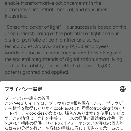
enable transformative advancements in the
automotive, industrial, medical, and consumer
industries.
“Sense the power of light” – our success is based on the
deep understanding of the potential of light and our
distinct portfolio of both emitter and sensor
technologies. Approximately 19,700 employees
worldwide focus on pioneering innovations alongside
the societal megatrends of digitalization, smart living
and sustainability. This is reflected in over 13,000
patents granted and applied.
Headquartered in Premstaetten/Graz (Austria) with co-
headquarters in Munich (Germany), the group achieved
EUR 3.4 billion revenues in 2024 and is listed as ams-
OSRAM AG on the SIX Swiss Exchange (ISIN:
AT0000A3EPA4).
Find out more about us on
https://ams-osram.com