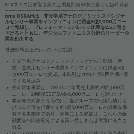
SIXスイス証券取引所の上場規則第53条に基づく臨時発表
-------------------------------------------------------
ams OSRAMは、非光学系アナログ／ミックスドシグナ
ルセンサー事業をインフィニオンに現金5億7,000万ユー
ロで売却し、プロフォーマ・レバレッジ比率を2.5に引き
下げるとともに、デジタルフォトニクス分野のリーダー企
業を創出する
貸借対照表上のレバレッジ削減：
非光学系アナログ／ミックスドシグナル自動車・産
業・医療用センサー事業をインフィニオンに現金5億
7,000万ユーロで売却。本取引は2026年第2四半期に完
了する見込み
売却対象事業は、2025年に年間売上高約2億2,000万
ユーロ、調整後EBITDA約6,000万ユーロを計上した
本売却の対象となるのは、当グループの転換社債およ
びシニア債を担保する約1億3,000万ユーロの資産を保
有する事業体であり、売却による収益は、これらの金
融商品の比例配分による買い戻しまたは償還に充当さ
れる
ams OSRAMのレバレッジ削減計画に基づく資産売却