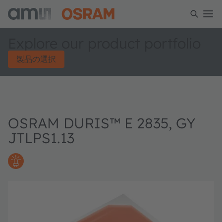
Explore our product portfolio
製品の選択
OSRAM DURIS™ E 2835, GY
JTLPS1.13