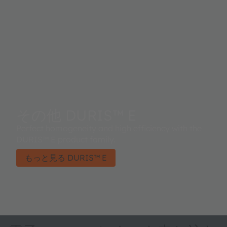
その他 DURIS™ E
Perfect homogeneity and high efficiency with the
DURIS™ E product family.
もっと見る DURIS™ E