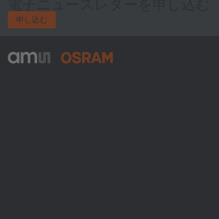
電子ニュースレターを申し込む
申し込む
ams-OSRAM AG
Tobelbader Straße 30
8141 Premstaetten
Austria
電話:
+43 3136 500-0
ams OSRAMについて
ニュースルーム
投資家情報
サステナビリティ