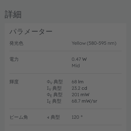
詳細
パラメーター
発光色
Yellow (580-595 nm)
電力
0.47
W
Mid
輝度
Φ
典型
68
lm
V
I
典型
23.2
cd
V
Φ
典型
201
mW
E
I
典型
68.7
mW/sr
E
ビーム角
∢
典型
120
°