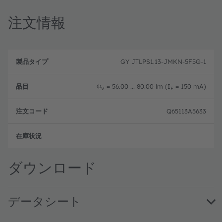
注文情報
製
注
品
文
GY JTLPS1.13-JMKN-5F5G-1
品
タ
コ
目
イ
ー
プ
ド
Φ
= 56.00 ... 80.00 lm (I
= 150 mA)
V
F
Q65113A5633
フル
ダウンロード
データシート
GY JTLPS1.13 · Datasheet · PDF · en_US