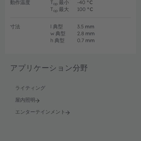
動作温度
T
最小
-40
°C
op
T
最大
100
°C
op
寸法
l
典型
3.5
mm
w
典型
2.8
mm
h
典型
0.7
mm
アプリケーション分野
ライティング
屋内照明
エンターテインメント