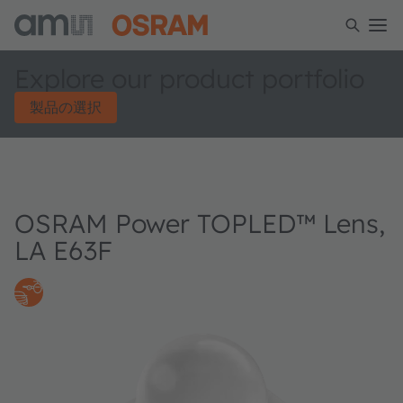
Explore our product portfolio
製品の選択
OSRAM Power TOPLED™ Lens,
LA E63F