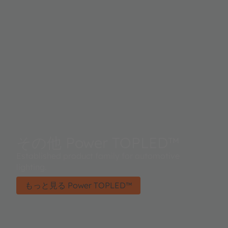
その他 Power TOPLED™
Established product family for automotive
lighting.
もっと見る Power TOPLED™