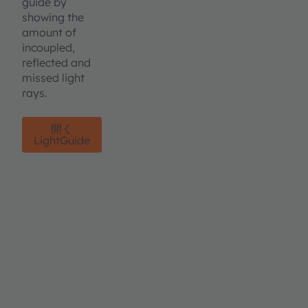
guide by
showing the
amount of
incoupled,
reflected and
missed light
rays.
開く
LightGuide