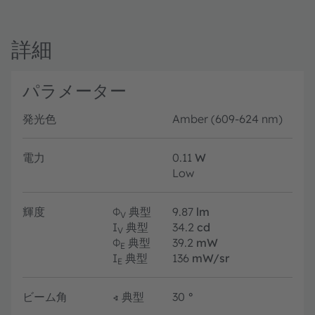
詳細
パラメーター
発光色
Amber (609-624 nm)
電力
0.11
W
Low
輝度
Φ
典型
9.87
lm
V
I
典型
34.2
cd
V
Φ
典型
39.2
mW
E
I
典型
136
mW/sr
E
ビーム角
∢
典型
30
°