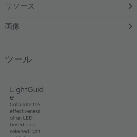
リソース
画像
ツール
LightGuid
e
Calculate the
effectiveness
of an LED
based on a
selected light