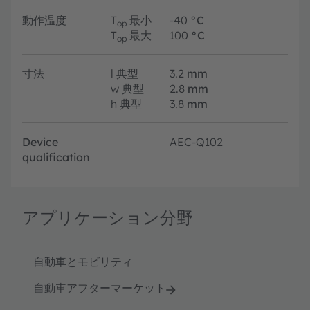
動作温度
T
最小
-40
°C
op
T
最大
100
°C
op
寸法
l
典型
3.2
mm
w
典型
2.8
mm
h
典型
3.8
mm
Device
AEC-Q102
qualification
アプリケーション分野
自動車とモビリティ
自動車アフターマーケット