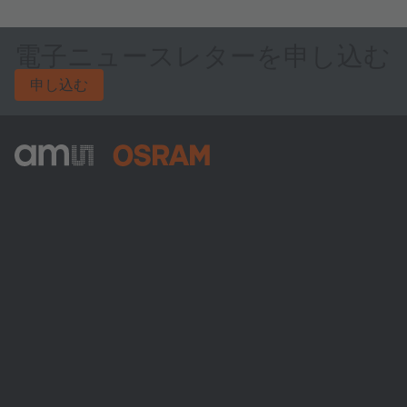
電子ニュースレターを申し込む
申し込む
ams-OSRAM AG
Tobelbader Straße 30
8141 Premstaetten
Austria
電話:
+43 3136 500-0
ams OSRAMについて
ニュースルーム