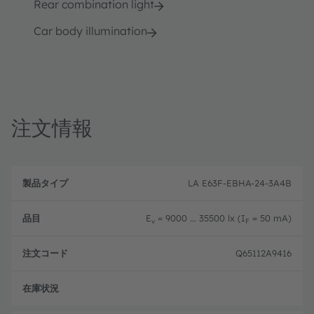
Rear combination light
Car body illumination
注文情報
製
注
品
文
LA E63F-EBHA-24-3A4B
品
タ
コ
目
イ
ー
プ
ド
E
= 9000 ... 35500 lx (I
= 50 mA)
v
F
Q65112A9416
フル