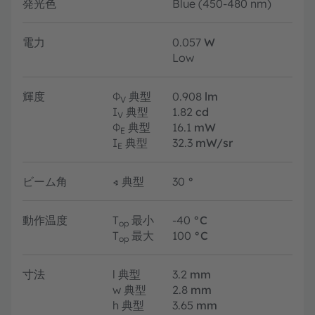
発光色
Blue (450-480 nm)
電力
0.057
W
Low
輝度
Φ
典型
0.908
lm
V
I
典型
1.82
cd
V
Φ
典型
16.1
mW
E
I
典型
32.3
mW/sr
E
ビーム角
∢
典型
30
°
動作温度
T
最小
-40
°C
op
T
最大
100
°C
op
寸法
l
典型
3.2
mm
w
典型
2.8
mm
h
典型
3.65
mm