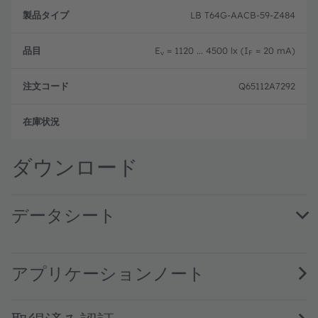
製
注
品
文
LB T64G-AACB-59-Z484
品
タ
コ
目
イ
ー
プ
ド
E
= 1120 ... 4500 lx (I
= 20 mA)
v
F
Q65112A7292
フル
ダウンロード
データシート
LB T64G · Datasheet · PDF · en_US
アプリケーションノート