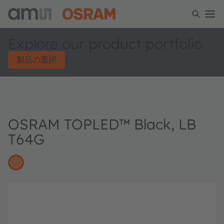
Explore our product portfolio
製品の選択
OSRAM TOPLED™ Black, LB
T64G