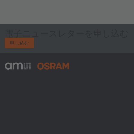
電子ニュースレターを申し込む
申し込む
ams-OSRAM AG
Tobelbader Straße 30
8141 Premstaetten
Austria
電話:
+43 3136 500-0