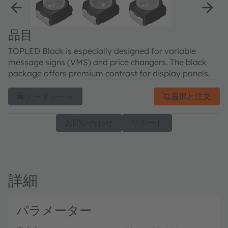
品目
TOPLED Black is especially designed for variable
message signs (VMS) and price changers. The black
package offers premium contrast for display panels.
データシート
選択と注文
お問い合わせ
サポート
詳細
パラメーター