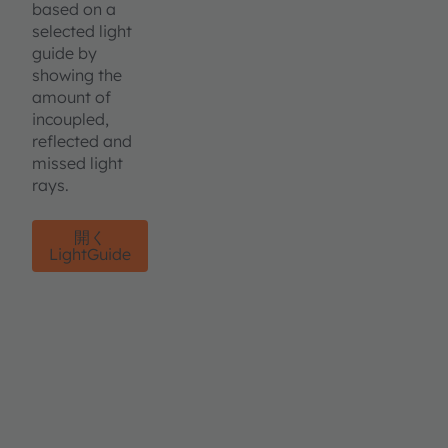
based on a
selected light
guide by
showing the
amount of
incoupled,
reflected and
missed light
rays.
開く
LightGuide