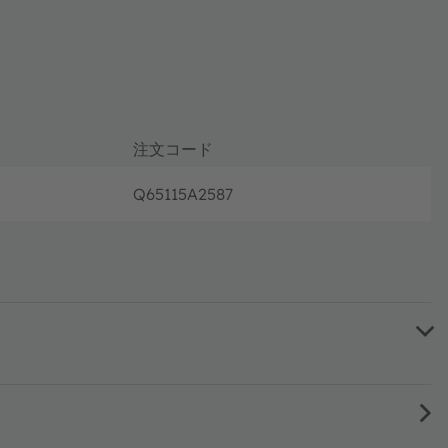
注文コード
Q65115A2587
フル生