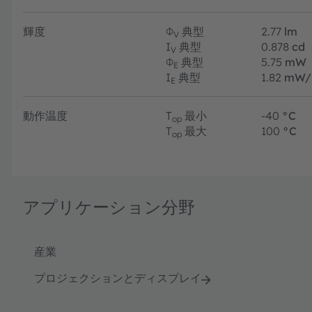
輝度
Φ
典型
2.77
lm
V
I
典型
0.878
cd
V
Φ
典型
5.75
mW
E
I
典型
1.82
mW/
E
動作温度
T
最小
-40
°C
op
T
最大
100
°C
op
アプリケーション分野
産業
プロジェクションとディスプレイ