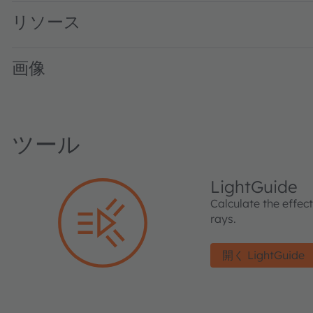
リソース
画像
ツール
LightGuide
Calculate the effec
rays.
開く LightGuide