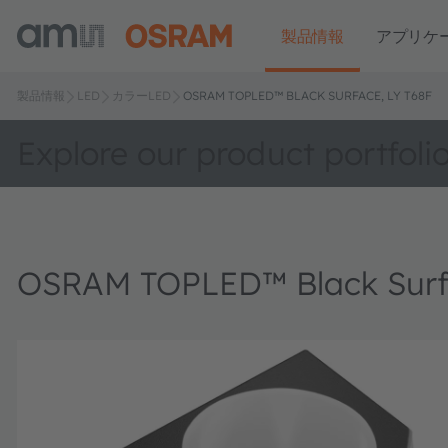
製品情報
アプリケ
製品情報
LED
カラーLED
OSRAM TOPLED™ BLACK SURFACE, LY T68F
Explore our product portfoli
OSRAM TOPLED™ Black Surfa