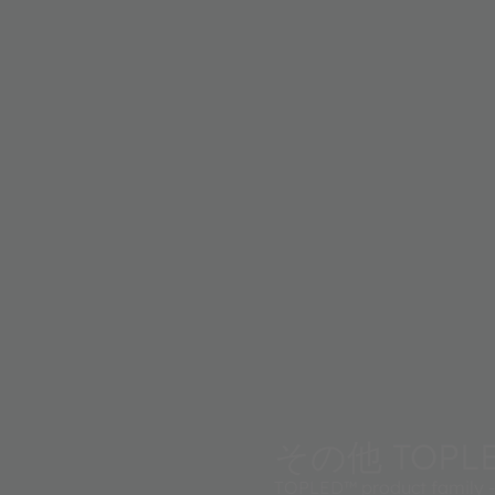
その他 TOPL
TOPLED™ product family - 