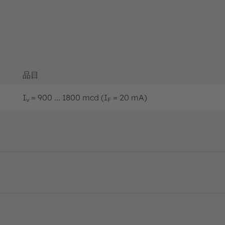
品目
I
= 900 ... 1800 mcd (I
= 20 mA)
v
F